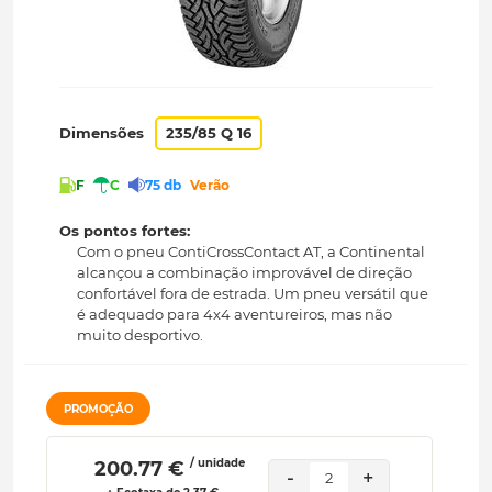
Dimensões
235/85 Q 16
F
C
75 db
Verão
Os pontos fortes:
Com o pneu ContiCrossContact AT, a Continental
alcançou a combinação improvável de direção
confortável fora de estrada. Um pneu versátil que
é adequado para 4x4 aventureiros, mas não
muito desportivo.
PROMOÇÃO
/ unidade
 200.77 € 
-
+
2