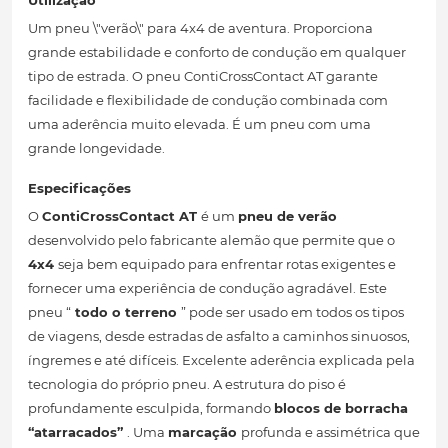
Utilização
Um pneu \"verão\" para 4x4 de aventura. Proporciona
grande estabilidade e conforto de condução em qualquer
tipo de estrada. O pneu ContiCrossContact AT garante
facilidade e flexibilidade de condução combinada com
uma aderência muito elevada. É um pneu com uma
grande longevidade.
Especificações
O
ContiCrossContact AT
é um
pneu de verão
desenvolvido pelo fabricante alemão que permite que o
4x4
seja bem equipado para enfrentar rotas exigentes e
fornecer uma experiência de condução agradável. Este
pneu “
todo o terreno
” pode ser usado em todos os tipos
de viagens, desde estradas de asfalto a caminhos sinuosos,
íngremes e até difíceis. Excelente aderência explicada pela
tecnologia do próprio pneu. A estrutura do piso é
profundamente esculpida, formando
blocos de borracha
“atarracados”
. Uma
marcação
profunda e assimétrica que