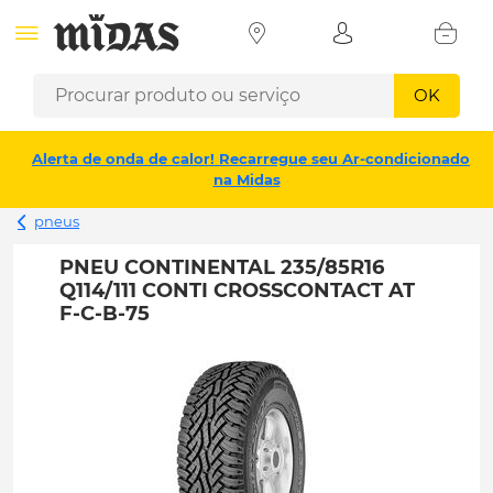
OK
Alerta de onda de calor! Recarregue seu Ar-condicionado
na Midas
pneus
PNEU CONTINENTAL 235/85R16
Q114/111 CONTI CROSSCONTACT AT
F-C-B-75