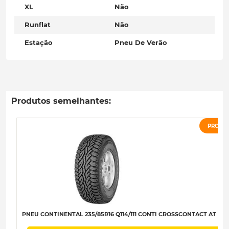
XL
Não
Runflat
Não
Estação
Pneu De Verão
Produtos semelhantes:
PROMO
PNEU CONTINENTAL 235/85R16 Q114/111 CONTI CROSSCONTACT AT F-C