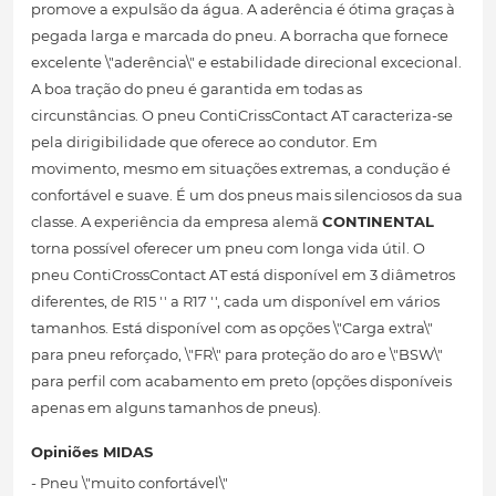
promove a expulsão da água. A aderência é ótima graças à
pegada larga e marcada do pneu. A borracha que fornece
excelente \"aderência\" e estabilidade direcional excecional.
A boa tração do pneu é garantida em todas as
circunstâncias. O pneu ContiCrissContact AT caracteriza-se
pela dirigibilidade que oferece ao condutor. Em
movimento, mesmo em situações extremas, a condução é
confortável e suave. É um dos pneus mais silenciosos da sua
classe. A experiência da empresa alemã
CONTINENTAL
torna possível oferecer um pneu com longa vida útil. O
pneu ContiCrossContact AT está disponível em 3 diâmetros
diferentes, de R15 '' a R17 '', cada um disponível em vários
tamanhos. Está disponível com as opções \"Carga extra\"
para pneu reforçado, \"FR\" para proteção do aro e \"BSW\"
para perfil com acabamento em preto (opções disponíveis
apenas em alguns tamanhos de pneus).
Opiniões MIDAS
- Pneu \"muito confortável\"