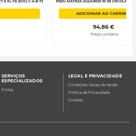
6 XL FR (EVC) C-A-B-72
PNEU MATRAX 245/40R20 W 99 URCOLA + XL C
ADICIONAR AO CARRINHO
 94.86 € 
Preço unitário
SERVIÇOS
LEGAL E PRIVACIDADE
ESPECIALIZADOS
Condições Gerais de Venda
Frotas
Política de Privacidade
Cookies