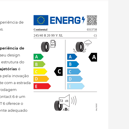
xperiência de
s.
periência de
 seu design
 estrutura do
rajetórias
é
ta pela inovação
te com a estrada
e rodagem
ontact 6 é um
 6 oferece o
rmente adequado