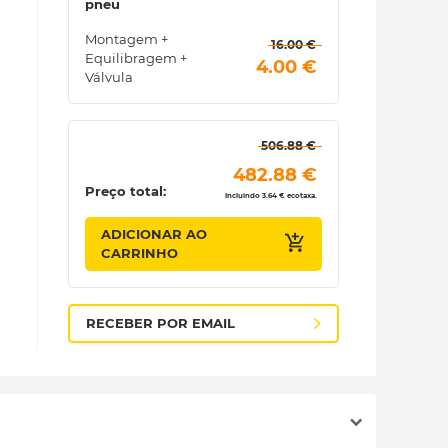
pneu
Montagem +
 16.00 € 
Equilibragem +
 4.00 € 
Válvula
 506.88 € 
 482.88 € 
Preço total:
Incluindo 3.64 € ecotaxa.
ADICIONAR AO
CARRINHO
RECEBER POR EMAIL