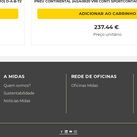
O) D-A-B-72
PNEU CONTINENTAL 245/40R20 V99 CONTI SPORTCONTACT 
ADICIONAR AO CARRINHO
 237.44 € 
Preço unitário
A MIDAS
REDE DE OFICINAS
Quem somos?
Oficinas Midas
Sustentabilidade
Notícias Midas