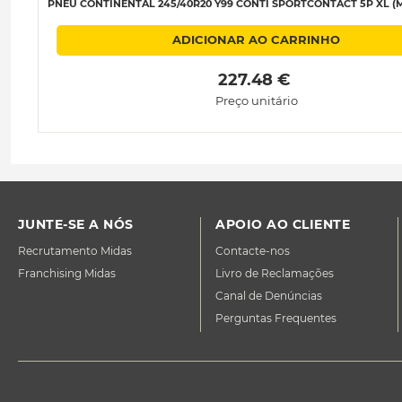
PNEU CONTINENTAL 245/40R20 Y99 CONTI SPORTCONTACT 5P XL (M
ADICIONAR AO CARRINHO
 227.48 € 
Preço unitário
JUNTE-SE A NÓS
APOIO AO CLIENTE
Recrutamento Midas
Contacte-nos
Franchising Midas
Livro de Reclamações
Canal de Denúncias
Perguntas Frequentes