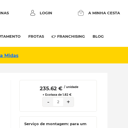
INAS
LOGIN
A MINHA CESTA
UTAMENTO
FROTAS
👉 FRANCHISING
BLOG
na Midas
/ unidade
 235.62 € 
+ Ecotaxa de 1.82 €
-
+
2
Serviço de montagem: para um