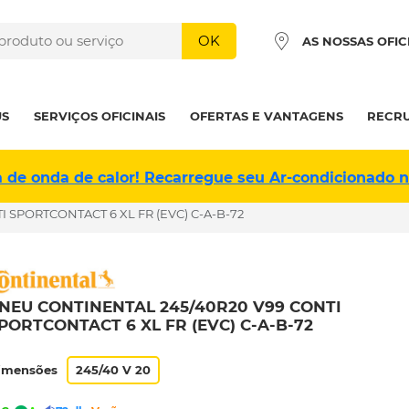
OK
AS NOSSAS OFIC
US
SERVIÇOS OFICINAIS
OFERTAS E VANTAGENS
RECR
a de onda de calor! Recarregue seu Ar-condicionado 
 SPORTCONTACT 6 XL FR (EVC) C-A-B-72
NEU CONTINENTAL 245/40R20 V99 CONTI
PORTCONTACT 6 XL FR (EVC) C-A-B-72
imensões
245/40 V 20