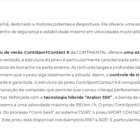
emã, destinado a motores potentes e desportivos. Ele oferece uma e
penho de segurança e estabilidade mesmo em velocidades muito alta
u de verão
ContiSportContact 6
da CONTINENTAL oferece
uma ex
Na verdade, a estrutura do pneu é particularmente caracterizada pelo
cos de borracha na parte externa. As ranhuras largas e profundas da
tem que o pneu siga totalmente a estrada. Assim, o
controle de t
ilidade é garantida. A estrutura do pneu ContiSportContact 6 é compos
mposição de composto que permite que o pneu interaja perfeitamen
urtas. Reforçada com a
tecnologia híbrida “Aralon 350”
, a banda d
, mesmo a uma velocidade máxima de 350 km / h. O pneu ContiSportC
o processo \"Conti Seal\" ao sistema \"SSR\", o pneu SPORT CONTACT
Este pneu está disponível nos diâmetros R18 \"a R23\". É particula