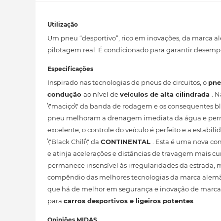
Utilização
Um pneu “desportivo”, rico em inovações, da marca al
pilotagem real. É condicionado para garantir desem
Especificações
Inspirado nas tecnologias de pneus de circuitos, o
pne
condução
ao nível de
veículos de alta cilindrada
. 
\"maciço\" da banda de rodagem e os consequentes blo
pneu melhoram a drenagem imediata da água e permi
excelente, o controle do veículo é perfeito e a estab
\"Black Chili\" da
CONTINENTAL
. Esta é uma nova co
e atinja acelerações e distâncias de travagem mais c
permanece insensível às irregularidades da estrada
compêndio das melhores tecnologias da marca alemã. D
que há de melhor em segurança e inovação de marca. 
para
carros desportivos e ligeiros potentes
.
Opiniões MIDAS