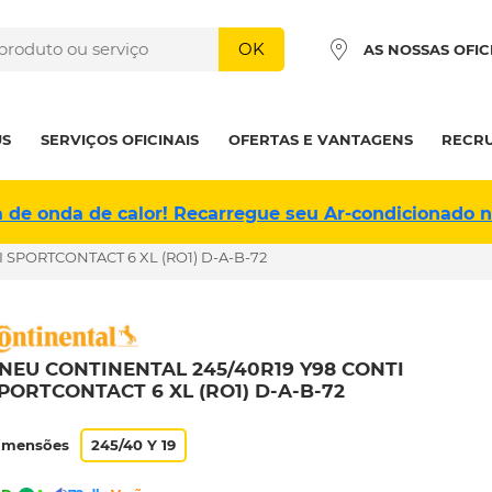
OK
AS NOSSAS OFIC
US
SERVIÇOS OFICINAIS
OFERTAS E VANTAGENS
RECR
a de onda de calor! Recarregue seu Ar-condicionado 
 SPORTCONTACT 6 XL (RO1) D-A-B-72
NEU CONTINENTAL 245/40R19 Y98 CONTI
PORTCONTACT 6 XL (RO1) D-A-B-72
imensões
245/40 Y 19