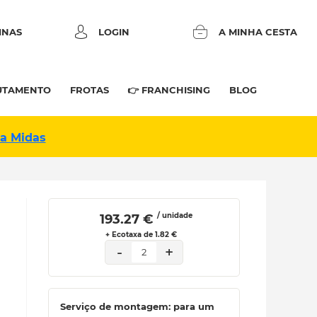
INAS
LOGIN
A MINHA CESTA
UTAMENTO
FROTAS
👉 FRANCHISING
BLOG
na Midas
/ unidade
 193.27 € 
+ Ecotaxa de 1.82 €
-
+
2
Serviço de montagem: para um