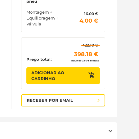
pneu
Montagem +
 16.00 € 
Equilibragem +
 4.00 € 
Válvula
 422.18 € 
 398.18 € 
Preço total:
Incluindo 3.64 € ecotaxa.
ADICIONAR AO
CARRINHO
RECEBER POR EMAIL