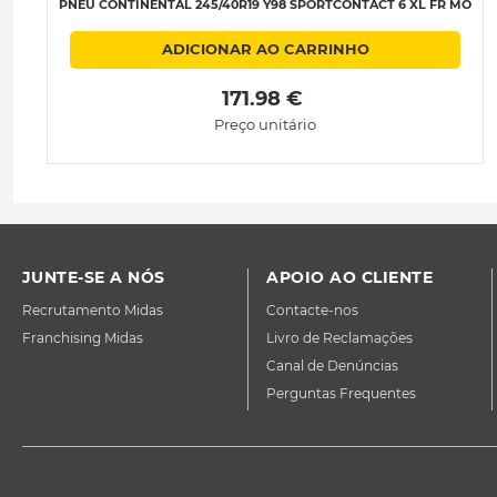
PNEU CONTINENTAL 245/40R19 Y98 SPORTCONTACT 6 XL FR MO
ADICIONAR AO CARRINHO
 171.98 € 
Preço unitário
JUNTE-SE A NÓS
APOIO AO CLIENTE
Recrutamento Midas
Contacte-nos
Franchising Midas
Livro de Reclamações
Canal de Denúncias
Perguntas Frequentes