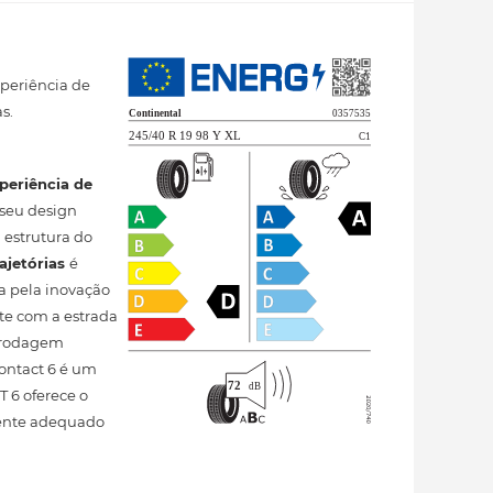
xperiência de
s.
periência de
 seu design
 estrutura do
rajetórias
é
ta pela inovação
te com a estrada
e rodagem
ontact 6 é um
 6 oferece o
rmente adequado