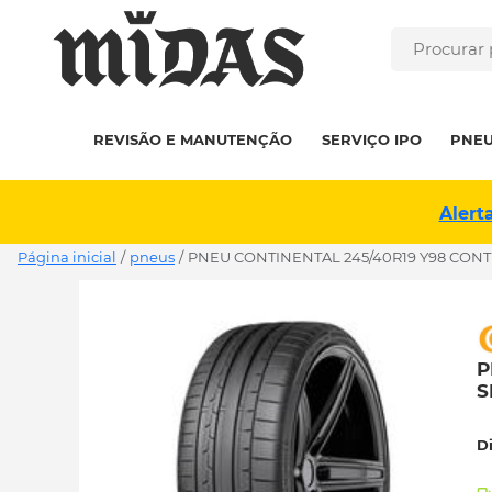
REVISÃO E MANUTENÇÃO
SERVIÇO IPO
PNE
Alert
Página inicial
/
pneus
/
PNEU CONTINENTAL 245/40R19 Y98 CONTI
P
S
D