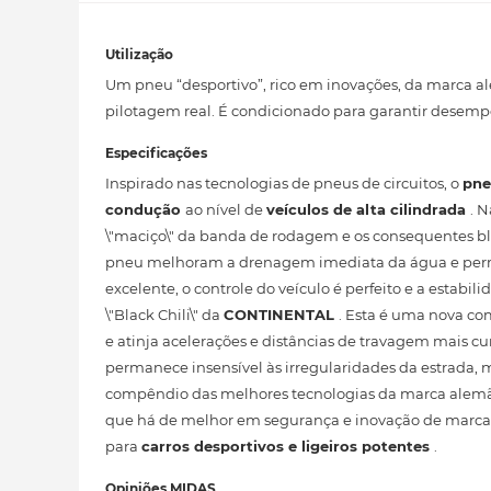
Utilização
Um pneu “desportivo”, rico em inovações, da marca al
pilotagem real. É condicionado para garantir desem
Especificações
Inspirado nas tecnologias de pneus de circuitos, o
pne
condução
ao nível de
veículos de alta cilindrada
. 
\"maciço\" da banda de rodagem e os consequentes blo
pneu melhoram a drenagem imediata da água e permi
excelente, o controle do veículo é perfeito e a estab
\"Black Chili\" da
CONTINENTAL
. Esta é uma nova co
e atinja acelerações e distâncias de travagem mais c
permanece insensível às irregularidades da estrada
compêndio das melhores tecnologias da marca alemã. D
que há de melhor em segurança e inovação de marca. 
para
carros desportivos e ligeiros potentes
.
Opiniões MIDAS