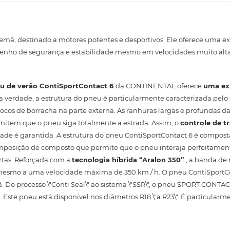
emã, destinado a motores potentes e desportivos. Ele oferece uma e
penho de segurança e estabilidade mesmo em velocidades muito alta
u de verão
ContiSportContact 6
da CONTINENTAL oferece
uma ex
Na verdade, a estrutura do pneu é particularmente caracterizada pelo
cos de borracha na parte externa. As ranhuras largas e profundas da
tem que o pneu siga totalmente a estrada. Assim, o
controle de t
ilidade é garantida. A estrutura do pneu ContiSportContact 6 é compos
mposição de composto que permite que o pneu interaja perfeitamen
urtas. Reforçada com a
tecnologia híbrida “Aralon 350”
, a banda d
, mesmo a uma velocidade máxima de 350 km / h. O pneu ContiSportC
o processo \"Conti Seal\" ao sistema \"SSR\", o pneu SPORT CONTACT
Este pneu está disponível nos diâmetros R18 \"a R23\". É particula