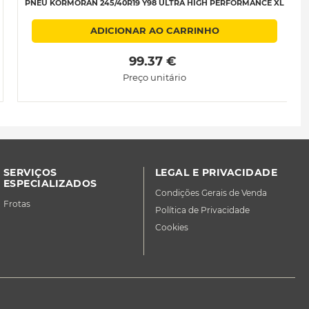
PNEU KORMORAN 245/40R19 Y98 ULTRA HIGH PERFORMANCE XL
ADICIONAR AO CARRINHO
 99.37 € 
Preço unitário
SERVIÇOS
LEGAL E PRIVACIDADE
ESPECIALIZADOS
Condições Gerais de Venda
Frotas
Política de Privacidade
Cookies