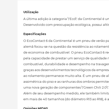
Utilização
A última adição à categoria \"Eco\" da Continental é
Desenvolvido com preocupação ecológica, possui altí
Especificações
O EcoContact 6 da Continental é um pneu de verão pa
alemã focou-se na questão da resistência ao rolamen
de economia de combustível. O pneu EcoContact 6 r
pela capacidade de prestar um serviço de qualidade 
combustível, durabilidade e desempenho na travagem 
graças aos desenvolvimentos tecnológicos da empres
ao rolamento permanece muito alta. É um pneu de al
assimétrica do piso e as ranhuras dos ombros permit
uma nova geração de componentes \"Green Chili 2.0\"
Além de seu desempenho medido, ele também limita a 
em mais de 40 tamanhos (do diâmetro R13 ao R18), é
Opiniões MIDAS