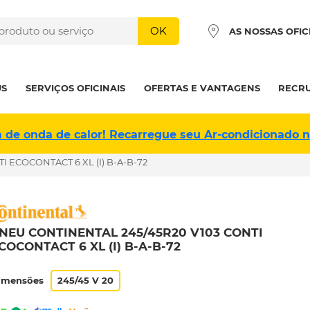
OK
AS NOSSAS OFIC
US
SERVIÇOS OFICINAIS
OFERTAS E VANTAGENS
RECR
a de onda de calor! Recarregue seu Ar-condicionado 
I ECOCONTACT 6 XL (I) B-A-B-72
NEU CONTINENTAL 245/45R20 V103 CONTI
COCONTACT 6 XL (I) B-A-B-72
imensões
245/45 V 20