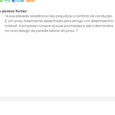
B
A
72 db
Verão
 pontos fortes:
“A sua elevada resistência não prejudica o conforto de condução.
É um pneu totalmente desenhado para atingir um desempenho
notável. A empresa cumpre as suas promessas e até o demonstra
no novo design da parede lateral do pneu. \"