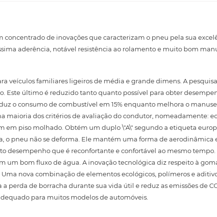
 um concentrado de inovações que caracterizam o pneu pela sua excelê
ssima aderência, notável resistência ao rolamento e muito bom manu
ra veículos familiares ligeiros de média e grande dimens. A pesqui
to. Este último é reduzido tanto quanto possível para obter desemp
eduz o consumo de combustível em 15% enquanto melhora o manusei
na maioria dos critérios de avaliação do condutor, nomeadamente: 
em piso molhado. Obtém um duplo \"A\" segundo a etiqueta europei
a, o pneu não se deforma. Ele mantém uma forma de aerodinâmica e 
to desempenho que é reconfortante e confortável ao mesmo tempo. 
em um bom fluxo de água. A inovação tecnológica diz respeito à go
. Uma nova combinação de elementos ecológicos, polímeros e aditivo
perda de borracha durante sua vida útil e reduz as emissões de CO
 adequado para muitos modelos de automóveis.