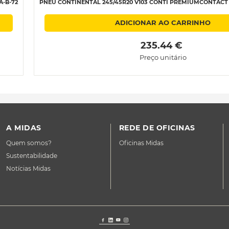
A-B-72
PNEU CONTINENTAL 245/45R20 V103 CONTI PREMIUMCONTACT 6 
ADICIONAR AO CARRINHO
 235.44 € 
Preço unitário
A MIDAS
REDE DE OFICINAS
Quem somos?
Oficinas Midas
Sustentabilidade
Notícias Midas