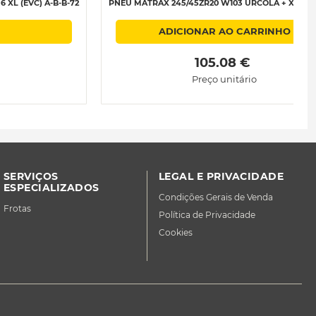
XL (EVC) A-B-B-72
PNEU MATRAX 245/45ZR20 W103 URCOLA + XL C -A
ADICIONAR AO CARRINHO
 105.08 € 
Preço unitário
SERVIÇOS
LEGAL E PRIVACIDADE
ESPECIALIZADOS
Condições Gerais de Venda
Frotas
Política de Privacidade
Cookies