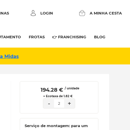
INAS
LOGIN
A MINHA CESTA
UTAMENTO
FROTAS
👉 FRANCHISING
BLOG
na Midas
/ unidade
 194.28 € 
+ Ecotaxa de 1.82 €
-
+
2
Serviço de montagem: para um