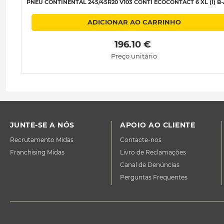
PNEU CONTINENTAL 245/45R20 V103 CONTI ECOCONTACT 6 XL (I) B-
ADICIONAR AO CARRINHO
 196.10 € 
Preço unitário
JUNTE-SE A NÓS
APOIO AO CLIENTE
Recrutamento Midas
Contacte-nos
Franchising Midas
Livro de Reclamações
Canal de Denúncias
Perguntas Frequentes