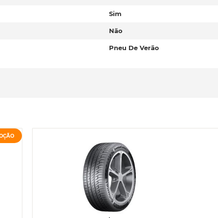
Sim
Não
Pneu De Verão
OÇÃO