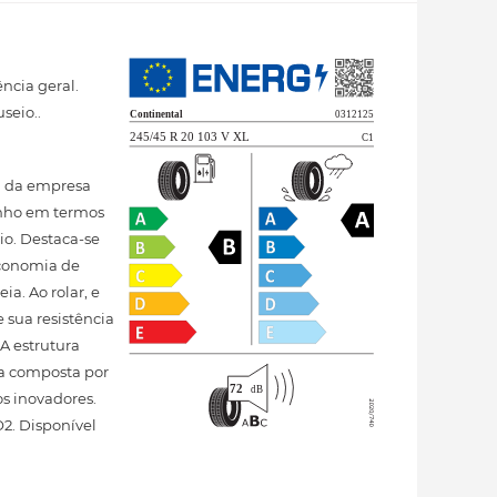
ncia geral.
seio..
sa da empresa
enho em termos
o. Destaca-se
economia de
a. Ao rolar, e
sua resistência
A estrutura
ma composta por
s inovadores.
2. Disponível