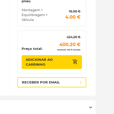
pneu
Montagem +
 16.00 € 
Equilibragem +
 4.00 € 
Válvula
 424.20 € 
 400.20 € 
Preço total:
Incluindo 3.64 € ecotaxa.
ADICIONAR AO
CARRINHO
RECEBER POR EMAIL