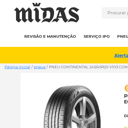
REVISÃO E MANUTENÇÃO
SERVIÇO IPO
PNE
Alert
Página inicial
/
pneus
/
PNEU CONTINENTAL 245/45R20 V103 CONT
P
E
D