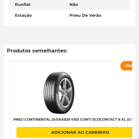
Runflat
Não
Estação
Pneu De Verão
Produtos semelhantes:
PROMO
PNEU CONTINENTAL 245/45R20 V103 CONTI ECOCONTACT 6 XL (I) B-A-
ADICIONAR AO CARRINHO