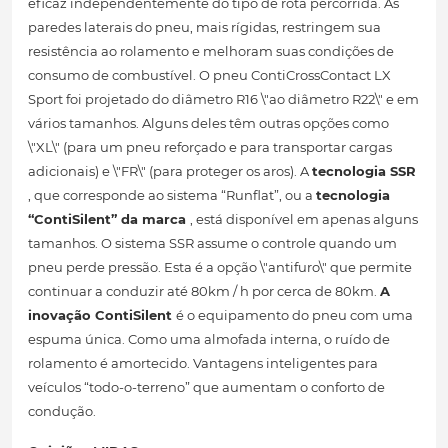
eficaz independentemente do tipo de rota percorrida. As
paredes laterais do pneu, mais rígidas, restringem sua
resistência ao rolamento e melhoram suas condições de
consumo de combustível. O pneu ContiCrossContact LX
Sport foi projetado do diâmetro R16 \"ao diâmetro R22\" e em
vários tamanhos. Alguns deles têm outras opções como
\"XL\" (para um pneu reforçado e para transportar cargas
adicionais) e \"FR\" (para proteger os aros). A
tecnologia SSR
, que corresponde ao sistema “Runflat”, ou a
tecnologia
“ContiSilent” da marca
, está disponível em apenas alguns
tamanhos. O sistema SSR assume o controle quando um
pneu perde pressão. Esta é a opção \"antifuro\" que permite
continuar a conduzir até 80km / h por cerca de 80km.
A
inovação ContiSilent
é o equipamento do pneu com uma
espuma única. Como uma almofada interna, o ruído de
rolamento é amortecido. Vantagens inteligentes para
veículos “todo-o-terreno” que aumentam o conforto de
condução.