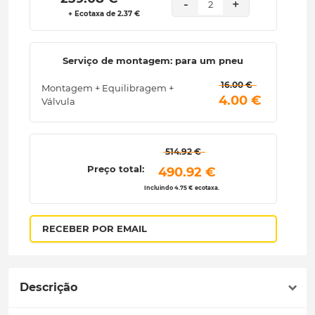
-
+
2
+ Ecotaxa de 2.37 €
Serviço de montagem: para um pneu
 16.00 € 
Montagem + Equilibragem +
 4.00 € 
Válvula
 514.92 € 
Preço total:
 490.92 € 
Incluindo 4.75 € ecotaxa.
RECEBER POR EMAIL
Descrição