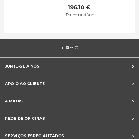
 196.10 € 
Preço unitário
›
JUNTE-SE A NÓS
Recrutamento Midas
›
APOIO AO CLIENTE
Franchising Midas
Contacte-nos
›
A MIDAS
Livro de Reclamações
Canal de Denúncias
Quem somos?
›
REDE DE OFICINAS
Perguntas Frequentes
Sustentabilidade
Notícias Midas
Oficinas Midas
›
SERVIÇOS ESPECIALIZADOS