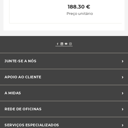
 188.30 € 
Preço unitário
›
JUNTE-SE A NÓS
Recrutamento Midas
›
APOIO AO CLIENTE
Franchising Midas
Contacte-nos
›
A MIDAS
Livro de Reclamações
Canal de Denúncias
Quem somos?
›
REDE DE OFICINAS
Perguntas Frequentes
Sustentabilidade
Notícias Midas
Oficinas Midas
›
SERVIÇOS ESPECIALIZADOS