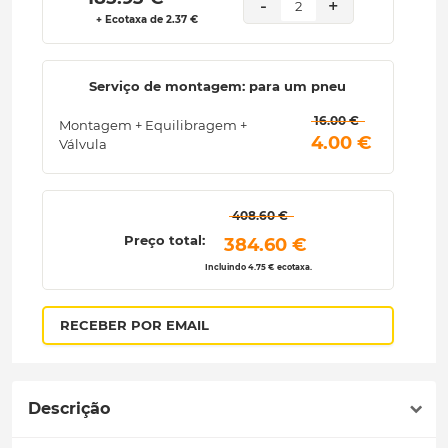
-
+
2
+ Ecotaxa de 2.37 €
Serviço de montagem: para um pneu
 16.00 € 
Montagem + Equilibragem +
 4.00 € 
Válvula
 408.60 € 
Preço total:
 384.60 € 
Incluindo 4.75 € ecotaxa.
RECEBER POR EMAIL
Descrição