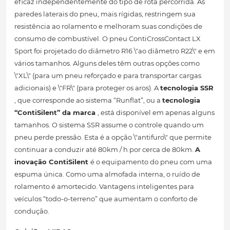
eficaz independentemente do tipo de rota percorrida. As
paredes laterais do pneu, mais rígidas, restringem sua
resistência ao rolamento e melhoram suas condições de
consumo de combustível. O pneu ContiCrossContact LX
Sport foi projetado do diâmetro R16 \"ao diâmetro R22\" e em
vários tamanhos. Alguns deles têm outras opções como
\"XL\" (para um pneu reforçado e para transportar cargas
adicionais) e \"FR\" (para proteger os aros). A
tecnologia SSR
, que corresponde ao sistema “Runflat”, ou a
tecnologia
“ContiSilent” da marca
, está disponível em apenas alguns
tamanhos. O sistema SSR assume o controle quando um
pneu perde pressão. Esta é a opção \"antifuro\" que permite
continuar a conduzir até 80km / h por cerca de 80km.
A
inovação ContiSilent
é o equipamento do pneu com uma
espuma única. Como uma almofada interna, o ruído de
rolamento é amortecido. Vantagens inteligentes para
veículos “todo-o-terreno” que aumentam o conforto de
condução.