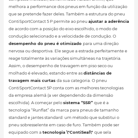
melhora a performance dos pneus em função da utilização
que se pretende fazer deles. Também a estrutura do pneu
ContiSportContact 5 P permite ao pneu
ajustar a aderência
de acordo com a posição do eixo escolhido, o modo de
condução selecionado e a velocidade de condução. O
desempenho do pneu é otimizado
para uma direção
nervosa ou desportiva. Ele segue a estrada perfeitamente e
reage totalmente às variações simultâneas na trajetória.
Assim, o desempenho de travagem em piso seco ou
molhado é elevado, estando entre as
distâncias de
travagem mais curtas
da sua categoria. O pneu
ContiSportContact 5P conta com as melhores tecnologias
da empresa alemã (a ver dependendo da dimensão
escolhida). A começar pelo
sistema “SSR”
que é a
tecnologia “Runflat” da marca para pneus de tamanho
standard e jantes standard: um método que substitui o
pneu sobresselente em caso de furo. Também pode ser
equipado com a
tecnologia \"ContiSeal\"
que sela