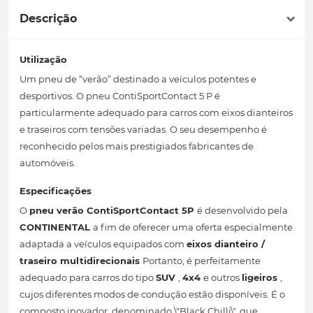
Descrição
Utilização
Um pneu de “verão” destinado a veículos potentes e
desportivos. O pneu ContiSportContact 5 P é
particularmente adequado para carros com eixos dianteiros
e traseiros com tensões variadas. O seu desempenho é
reconhecido pelos mais prestigiados fabricantes de
automóveis.
Especificações
O
pneu verão
ContiSportContact 5P
é desenvolvido pela
CONTINENTAL
a fim de oferecer uma oferta especialmente
adaptada a veículos equipados com
eixos dianteiro /
traseiro multidirecionais
Portanto, é perfeitamente
adequado para carros do tipo
SUV
,
4x4
e outros
ligeiros
,
cujos diferentes modos de condução estão disponíveis. É o
composto inovador, denominado \"Black Chilli\", que