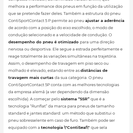
melhora a performance dos pneus em função da utilização
que se pretende fazer deles. Também a estrutura do pneu
ContiSportContact 5 P permite ao pneu
ajustar a aderência
de acordo com a posição do eixo escolhido, o modo de
condução selecionado e a velocidade de condução. O
desempenho do pneu é otimizado
para uma direção
nervosa ou desportiva. Ele segue a estrada perfeitamente e
reage totalmente às variações simultâneas na trajetória.
Assim, o desempenho de travagem em piso seco ou
molhado é elevado, estando entre as
distâncias de
travagem mais curtas
da sua categoria. O pneu
ContiSportContact 5P conta com as melhores tecnologias
da empresa alemã (a ver dependendo da dimensão
escolhida). A começar pelo
sistema “SSR”
que é a
tecnologia “Runflat” da marca para pneus de tamanho
standard e jantes standard: um método que substitui o
pneu sobresselente em caso de furo. Também pode ser
equipado com a
tecnologia \"ContiSeal\"
que sela