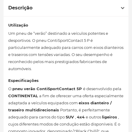
Descrição
Utilização
Um pneu de “verão” destinado a veículos potentes e
desportivos. O pneu ContiSportContact 5 P é
particularmente adequado para carros com eixos dianteiros
e traseiros com tensões variadas. O seu desempenho é
reconhecido pelos mais prestigiados fabricantes de
automóveis.
Especificações
O
pneu verão
ContiSportContact 5P
é desenvolvido pela
CONTINENTAL
a fim de oferecer uma oferta especialmente
adaptada a veículos equipados com
eixos dianteiro /
traseiro multidirecionais
Portanto, é perfeitamente
adequado para carros do tipo
SUV
,
4x4
e outros
ligeiros
,
cujos diferentes modos de condução estão disponíveis. É o
composto inovador, denominado \"Black Chilli\", que