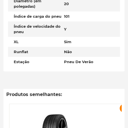
Diâmetro (em
20
polegadas)
Índice de carga do pneu
101
Índice de velocidade do
Y
pneu
XL
Sim
Runflat
Não
Estação
Pneu De Verão
Produtos semelhantes:
P