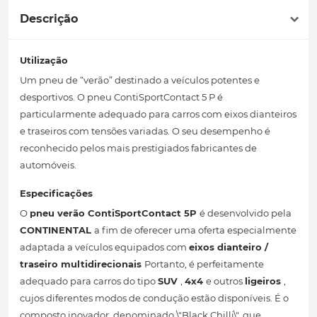
Descrição
Utilização
Um pneu de “verão” destinado a veículos potentes e
desportivos. O pneu ContiSportContact 5 P é
particularmente adequado para carros com eixos dianteiros
e traseiros com tensões variadas. O seu desempenho é
reconhecido pelos mais prestigiados fabricantes de
automóveis.
Especificações
O
pneu verão
ContiSportContact 5P
é desenvolvido pela
CONTINENTAL
a fim de oferecer uma oferta especialmente
adaptada a veículos equipados com
eixos dianteiro /
traseiro multidirecionais
Portanto, é perfeitamente
adequado para carros do tipo
SUV
,
4x4
e outros
ligeiros
,
cujos diferentes modos de condução estão disponíveis. É o
composto inovador, denominado \"Black Chilli\", que