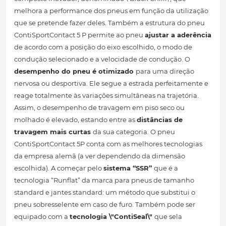
melhora a performance dos pneus em função da utilização
que se pretende fazer deles. Também a estrutura do pneu
ContiSportContact 5 P permite ao pneu
ajustar a aderência
de acordo com a posição do eixo escolhido, o modo de
condução selecionado e a velocidade de condução. O
desempenho do pneu é otimizado
para uma direção
nervosa ou desportiva. Ele segue a estrada perfeitamente e
reage totalmente às variações simultâneas na trajetória.
Assim, o desempenho de travagem em piso seco ou
molhado é elevado, estando entre as
distâncias de
travagem mais curtas
da sua categoria. O pneu
ContiSportContact 5P conta com as melhores tecnologias
da empresa alemã (a ver dependendo da dimensão
escolhida). A começar pelo
sistema “SSR”
que é a
tecnologia “Runflat” da marca para pneus de tamanho
standard e jantes standard: um método que substitui o
pneu sobresselente em caso de furo. Também pode ser
equipado com a
tecnologia \"ContiSeal\"
que sela