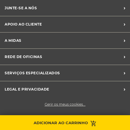
›
JUNTE-SE A NÓS
Recrutamento Midas
›
APOIO AO CLIENTE
Franchising Midas
Contacte-nos
›
A MIDAS
Livro de Reclamações
Canal de Denúncias
Quem somos?
›
REDE DE OFICINAS
Perguntas Frequentes
Sustentabilidade
Notícias Midas
Oficinas Midas
›
SERVIÇOS ESPECIALIZADOS
Frotas
›
LEGAL E PRIVACIDADE
Condições Gerais de Venda
Gerir os meus cookies...
Política de Privacidade
Cookies
Contacte a sua
ADICIONAR AO CARRINHO
Faça uma marcação
oficina