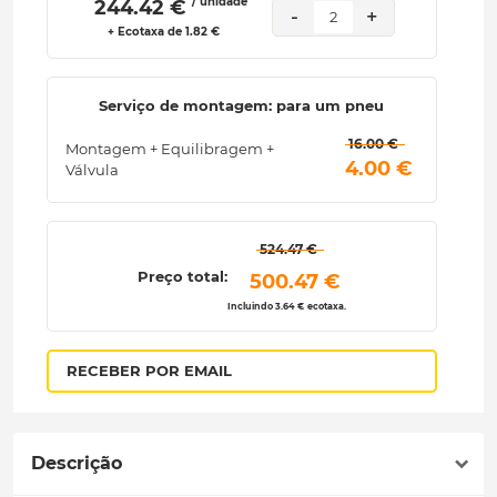
/ unidade
 244.42 € 
-
+
2
+ Ecotaxa de 1.82 €
Serviço de montagem: para um pneu
 16.00 € 
Montagem + Equilibragem +
 4.00 € 
Válvula
 524.47 € 
Preço total:
 500.47 € 
Incluindo 3.64 € ecotaxa.
RECEBER POR EMAIL
Descrição