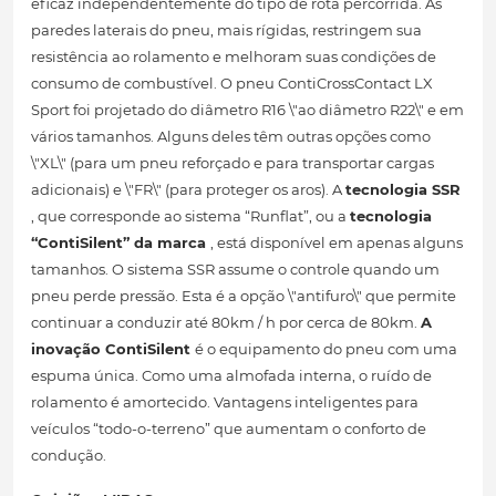
eficaz independentemente do tipo de rota percorrida. As
paredes laterais do pneu, mais rígidas, restringem sua
resistência ao rolamento e melhoram suas condições de
consumo de combustível. O pneu ContiCrossContact LX
Sport foi projetado do diâmetro R16 \"ao diâmetro R22\" e em
vários tamanhos. Alguns deles têm outras opções como
\"XL\" (para um pneu reforçado e para transportar cargas
adicionais) e \"FR\" (para proteger os aros). A
tecnologia SSR
, que corresponde ao sistema “Runflat”, ou a
tecnologia
“ContiSilent” da marca
, está disponível em apenas alguns
tamanhos. O sistema SSR assume o controle quando um
pneu perde pressão. Esta é a opção \"antifuro\" que permite
continuar a conduzir até 80km / h por cerca de 80km.
A
inovação ContiSilent
é o equipamento do pneu com uma
espuma única. Como uma almofada interna, o ruído de
rolamento é amortecido. Vantagens inteligentes para
veículos “todo-o-terreno” que aumentam o conforto de
condução.