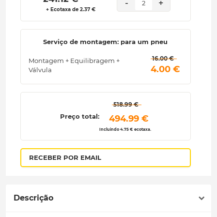
-
+
2
+ Ecotaxa de 2.37 €
Serviço de montagem: para um pneu
 16.00 € 
Montagem + Equilibragem +
 4.00 € 
Válvula
 518.99 € 
Preço total:
 494.99 € 
Incluindo 4.75 € ecotaxa.
RECEBER POR EMAIL
Descrição