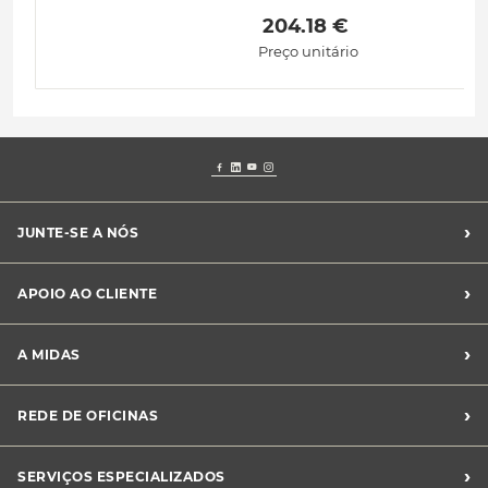
 204.18 € 
Preço unitário
›
JUNTE-SE A NÓS
Recrutamento Midas
›
APOIO AO CLIENTE
Franchising Midas
Contacte-nos
›
A MIDAS
Livro de Reclamações
Canal de Denúncias
Quem somos?
›
REDE DE OFICINAS
Perguntas Frequentes
Sustentabilidade
Notícias Midas
Oficinas Midas
›
SERVIÇOS ESPECIALIZADOS