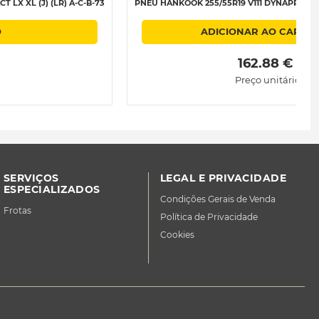
LX XL (J) (LR) A-C-B-73
PNEU HANKOOK 255/55R19 V111 DYNAPRO HP 
O
ADICIONAR AO CARRI
 162.88 € 
Preço unitário
SERVIÇOS
LEGAL E PRIVACIDADE
ESPECIALIZADOS
Condições Gerais de Venda
Frotas
Política de Privacidade
Cookies