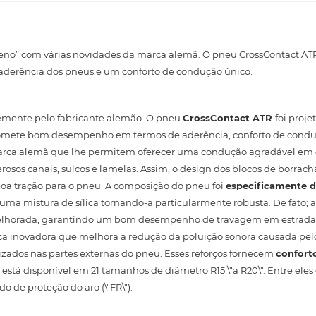
no” com várias novidades da marca alemã. O pneu CrossContact ATR
 aderência dos pneus e um conforto de condução único.
emente pelo fabricante alemão. O pneu
CrossContact ATR
foi proj
promete bom desempenho em termos de aderência, conforto de condu
 marca alemã que lhe permitem oferecer uma condução agradável em
osos canais, sulcos e lamelas. Assim, o design dos blocos de borrach
boa tração para o pneu. A composição do pneu foi
especificamente 
uma mistura de sílica tornando-a particularmente robusta. De fato;
a melhorada, garantindo um bom desempenho de travagem em estrada
a inovadora que melhora a redução da poluição sonora causada pel
izados nas partes externas do pneu. Esses reforços fornecem
conforto
stá disponível em 21 tamanhos de diâmetro R15 \"a R20\". Entre eles
do de proteção do aro (\"FR\").