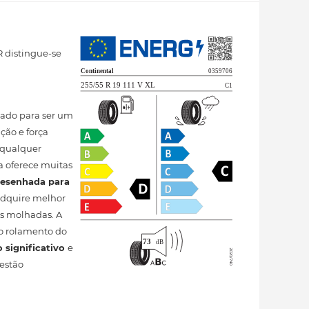
 distingue-se
etado para ser um
ção e força
 qualquer
a oferece muitas
desenhada para
 adquire melhor
s molhadas. A
o rolamento do
 significativo
e
 estão