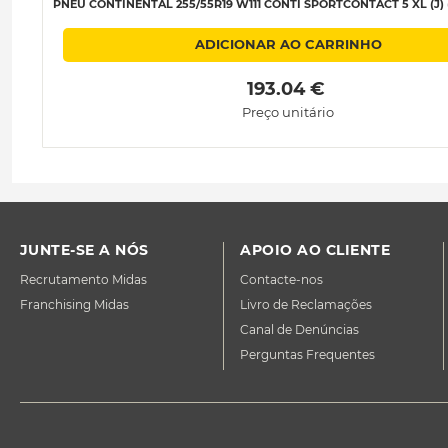
PNEU CONTINENTAL 255/55R19 W111 CONTI SPORTCONTACT 5 XL (J) (
ADICIONAR AO CARRINHO
 193.04 € 
Preço unitário
JUNTE-SE A NÓS
APOIO AO CLIENTE
Recrutamento Midas
Contacte-nos
Franchising Midas
Livro de Reclamações
Canal de Denúncias
Perguntas Frequentes