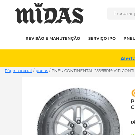
REVISÃO E MANUTENÇÃO
SERVIÇO IPO
PNE
Alert
Página inicial
/
pneus
/
PNEU CONTINENTAL 255/55R19 V111 CONT
P
C
D