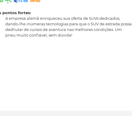
D
C
73 db
Verão
 pontos fortes:
A empresa alemã enriqueceu sua oferta de SUVs dedicados,
dando-lhe inúmeras tecnologias para que o SUV de estrada possa
desfrutar de cursos de aventura nas melhores condições. Um
pneu muito confiável, sem dúvida!