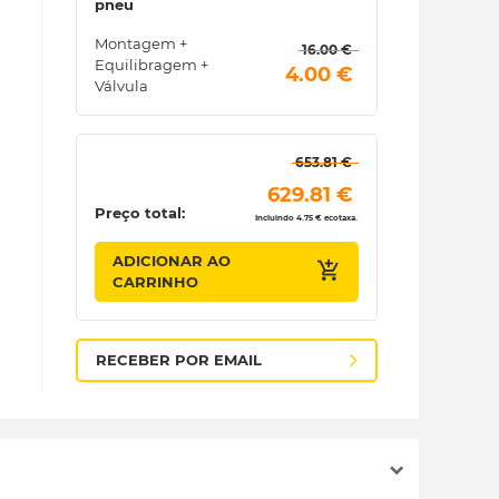
pneu
Montagem +
 16.00 € 
Equilibragem +
 4.00 € 
Válvula
 653.81 € 
 629.81 € 
Preço total:
Incluindo 4.75 € ecotaxa.
ADICIONAR AO
CARRINHO
RECEBER POR EMAIL