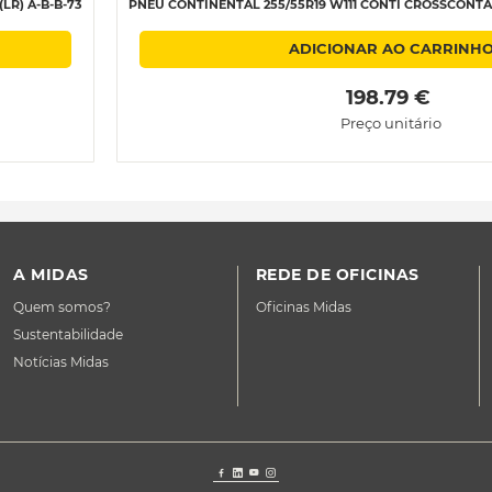
LR) A-B-B-73
PNEU CONTINENTAL 255/55R19 W111 CONTI CROSSCONTACT 
ADICIONAR AO CARRINH
 198.79 € 
Preço unitário
A MIDAS
REDE DE OFICINAS
Quem somos?
Oficinas Midas
Sustentabilidade
Notícias Midas