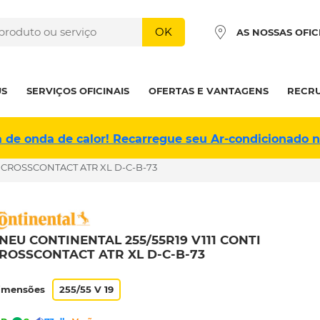
OK
AS NOSSAS OFIC
US
SERVIÇOS OFICINAIS
OFERTAS E VANTAGENS
RECR
a de onda de calor! Recarregue seu Ar-condicionado 
I CROSSCONTACT ATR XL D-C-B-73
NEU CONTINENTAL 255/55R19 V111 CONTI
ROSSCONTACT ATR XL D-C-B-73
imensões
255/55 V 19