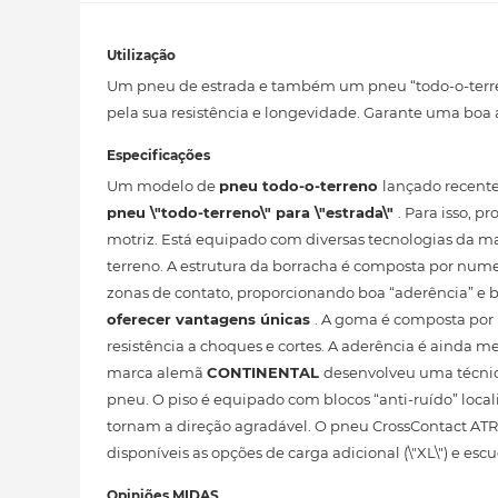
Utilização
Um pneu de estrada e também um pneu “todo-o-terre
pela sua resistência e longevidade. Garante uma boa
Especificações
Um modelo de
pneu todo-o-terreno
lançado recent
pneu \"todo-terreno\" para \"estrada\"
. Para isso, 
motriz. Está equipado com diversas tecnologias da
terreno. A estrutura da borracha é composta por numer
zonas de contato, proporcionando boa “aderência” e 
oferecer vantagens únicas
. A goma é composta por 
resistência a choques e cortes. A aderência é aind
marca alemã
CONTINENTAL
desenvolveu uma técnic
pneu. O piso é equipado com blocos “anti-ruído” local
tornam a direção agradável. O pneu CrossContact ATR e
disponíveis as opções de carga adicional (\"XL\") e escu
Opiniões MIDAS