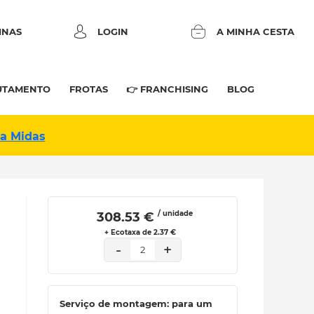
INAS
LOGIN
A MINHA CESTA
UTAMENTO
FROTAS
👉 FRANCHISING
BLOG
na Midas
/ unidade
 308.53 € 
+ Ecotaxa de 2.37 €
-
+
2
Serviço de montagem: para um