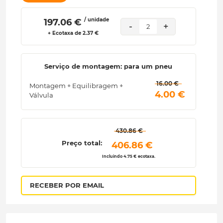
/ unidade
 197.06 € 
-
+
2
+ Ecotaxa de 2.37 €
Serviço de montagem: para um pneu
 16.00 € 
Montagem + Equilibragem +
 4.00 € 
Válvula
 430.86 € 
Preço total:
 406.86 € 
Incluindo 4.75 € ecotaxa.
RECEBER POR EMAIL