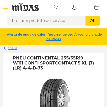
OK
Alerta de onda de calor! Recarregue seu Ar-condicionado
na Midas
pneus
PNEU CONTINENTAL 255/55R19
W111 CONTI SPORTCONTACT 5 XL (J)
(LR) A-A-B-73