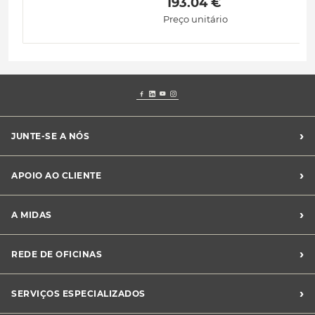
 193.04 € 
Preço unitário
›
JUNTE-SE A NÓS
Recrutamento Midas
›
APOIO AO CLIENTE
Franchising Midas
Contacte-nos
›
A MIDAS
Livro de Reclamações
Canal de Denúncias
Quem somos?
›
REDE DE OFICINAS
Perguntas Frequentes
Sustentabilidade
Notícias Midas
Oficinas Midas
›
SERVIÇOS ESPECIALIZADOS