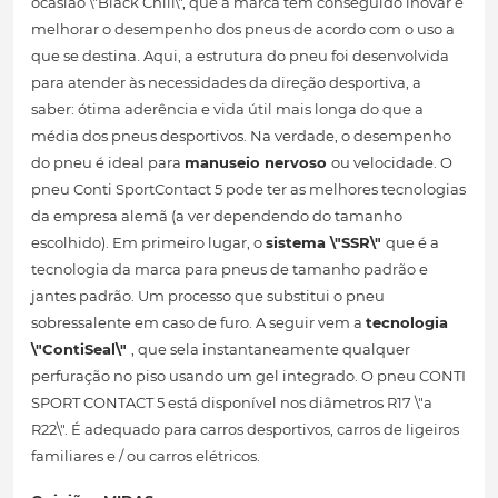
ocasião \"Black Chili\", que a marca tem conseguido inovar e
melhorar o desempenho dos pneus de acordo com o uso a
que se destina. Aqui, a estrutura do pneu foi desenvolvida
para atender às necessidades da direção desportiva, a
saber: ótima aderência e vida útil mais longa do que a
média dos pneus desportivos. Na verdade, o desempenho
do pneu é ideal para
manuseio nervoso
ou velocidade. O
pneu Conti SportContact 5 pode ter as melhores tecnologias
da empresa alemã (a ver dependendo do tamanho
escolhido). Em primeiro lugar, o
sistema \"SSR\"
que é a
tecnologia da marca para pneus de tamanho padrão e
jantes padrão. Um processo que substitui o pneu
sobressalente em caso de furo. A seguir vem a
tecnologia
\"ContiSeal\"
, que sela instantaneamente qualquer
perfuração no piso usando um gel integrado. O pneu CONTI
SPORT CONTACT 5 está disponível nos diâmetros R17 \"a
R22\". É adequado para carros desportivos, carros de ligeiros
familiares e / ou carros elétricos.