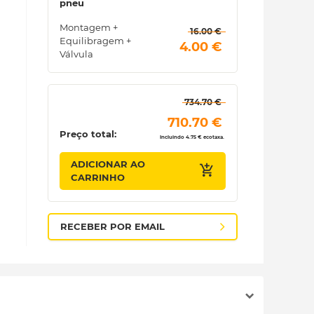
pneu
Montagem +
 16.00 € 
Equilibragem +
 4.00 € 
Válvula
 734.70 € 
 710.70 € 
Preço total:
Incluindo 4.75 € ecotaxa.
ADICIONAR AO
CARRINHO
RECEBER POR EMAIL