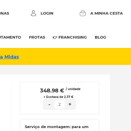
INAS
LOGIN
A MINHA CESTA
UTAMENTO
FROTAS
👉 FRANCHISING
BLOG
na Midas
/ unidade
 348.98 € 
+ Ecotaxa de 2.37 €
-
+
2
Serviço de montagem: para um