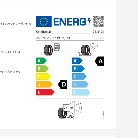
ia com excelente
cia extra.
recisão em