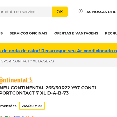
OK
AS NOSSAS OFIC
US
SERVIÇOS OFICINAIS
OFERTAS E VANTAGENS
RECR
a de onda de calor! Recarregue seu Ar-condicionado 
I SPORTCONTACT 7 XL D-A-B-73
NEU CONTINENTAL 265/30R22 Y97 CONTI
PORTCONTACT 7 XL D-A-B-73
imensões
265/30 Y 22