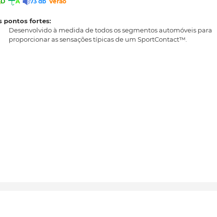
D
A
73 db
Verão
 pontos fortes:
Desenvolvido à medida de todos os segmentos automóveis para
proporcionar as sensações típicas de um SportContact™.