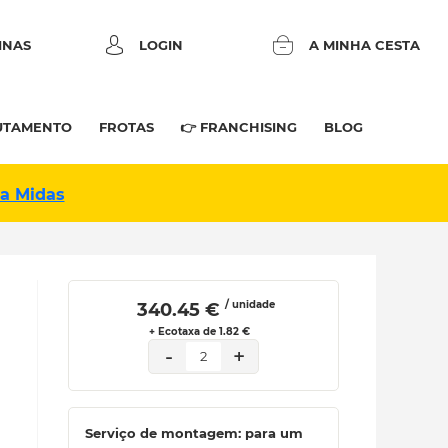
INAS
LOGIN
A MINHA CESTA
UTAMENTO
FROTAS
👉 FRANCHISING
BLOG
na Midas
/ unidade
 340.45 € 
+ Ecotaxa de 1.82 €
-
+
2
Serviço de montagem: para um