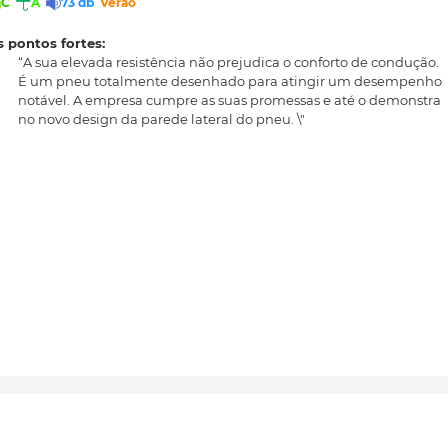
C
A
73 db
Verão
 pontos fortes:
“A sua elevada resistência não prejudica o conforto de condução.
É um pneu totalmente desenhado para atingir um desempenho
notável. A empresa cumpre as suas promessas e até o demonstra
no novo design da parede lateral do pneu. \"