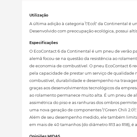
Utilização
A última adição à categoria \"Eco\" da Continental é
Desenvolvido com preocupação ecológica, possui altí
Especificações
O EcoContact 6 da Continental é um pneu de verão pa
alemã focou-se na questão da resistência ao rolamen
de economia de combustível. O pneu EcoContact 6 r
pela capacidade de prestar um serviço de qualidade 
combustível, durabilidade e desempenho na travagem 
graças aos desenvolvimentos tecnológicos da empres
ao rolamento permanece muito alta. É um pneu de al
assimétrica do piso e as ranhuras dos ombros permit
uma nova geração de componentes \"Green Chili 2.0\"
Além de seu desempenho medido, ele também limita a 
em mais de 40 tamanhos (do diâmetro R13 ao R18), é
Opiniões MIDAS