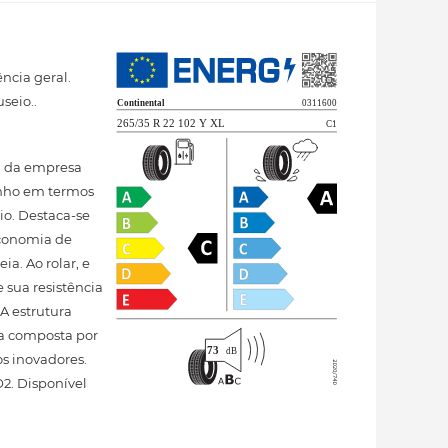
ncia geral.
seio..
sa da empresa
enho em termos
o. Destaca-se
economia de
a. Ao rolar, e
sua resistência
A estrutura
ma composta por
s inovadores.
2. Disponível