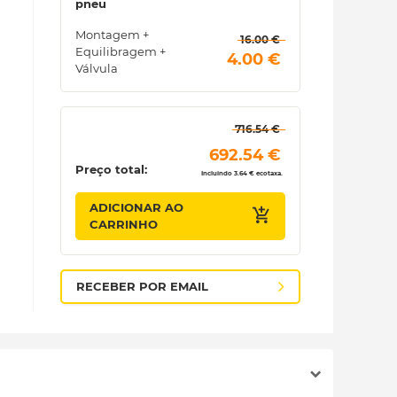
pneu
Montagem +
 16.00 € 
Equilibragem +
 4.00 € 
Válvula
 716.54 € 
 692.54 € 
Preço total:
Incluindo 3.64 € ecotaxa.
ADICIONAR AO
CARRINHO
RECEBER POR EMAIL