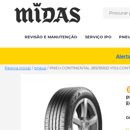
REVISÃO E MANUTENÇÃO
SERVIÇO IPO
PNE
Alert
Página inicial
/
pneus
/
PNEU CONTINENTAL 265/35R22 Y102 CONT
P
E
D