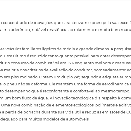
 um concentrado de inovações que caracterizam o pneu pela sua excelê
ssima aderência, notável resistência ao rolamento e muito bom manu
ra veículos familiares ligeiros de média e grande dimens. A pesqui
to. Este último é reduzido tanto quanto possível para obter desemp
eduz o consumo de combustível em 15% enquanto melhora o manusei
na maioria dos critérios de avaliação do condutor, nomeadamente: 
em piso molhado. Obtém um duplo \"A\" segundo a etiqueta europei
a, o pneu não se deforma. Ele mantém uma forma de aerodinâmica e 
to desempenho que é reconfortante e confortável ao mesmo tempo. 
em um bom fluxo de água. A inovação tecnológica diz respeito à go
. Uma nova combinação de elementos ecológicos, polímeros e aditivo
perda de borracha durante sua vida útil e reduz as emissões de CO
 adequado para muitos modelos de automóveis.