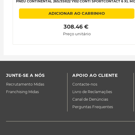
PNEU CONTINENTAL 265/35R22 Y102 CONTI SPORTCONTACT 6 XL M
ADICIONAR AO CARRINHO
 308.46 € 
Preço unitário
JUNTE-SE A NÓS
APOIO AO CLIENTE
Recrutamento Midas
Contacte-nos
Franchising Midas
Livro de Reclamações
Canal de Denúncias
Perguntas Frequentes