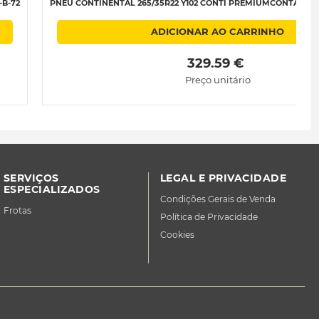
-B-72
PNEU CONTINENTAL 265/35R22 Y102 CONTI PREMIUMCONTACT 6 X
ADICIONAR AO CARRINHO
 329.59 € 
Preço unitário
SERVIÇOS
LEGAL E PRIVACIDADE
ESPECIALIZADOS
Condições Gerais de Venda
Frotas
Política de Privacidade
Cookies