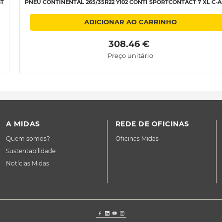
GT
PNEU CONTINENTAL 265/35R22 Y102 CONTI SPORTCONTACT 7 XL C-A
ADICIONAR AO CARRINHO
 308.46 € 
Preço unitário
A MIDAS
REDE DE OFICINAS
Quem somos?
Oficinas Midas
Sustentabilidade
Notícias Midas