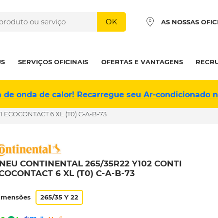
OK
AS NOSSAS OFIC
US
SERVIÇOS OFICINAIS
OFERTAS E VANTAGENS
RECR
a de onda de calor! Recarregue seu Ar-condicionado 
I ECOCONTACT 6 XL (T0) C-A-B-73
NEU CONTINENTAL 265/35R22 Y102 CONTI
COCONTACT 6 XL (T0) C-A-B-73
imensões
265/35 Y 22