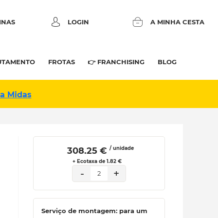
INAS
LOGIN
A MINHA CESTA
UTAMENTO
FROTAS
👉 FRANCHISING
BLOG
na Midas
/ unidade
 308.25 € 
+ Ecotaxa de 1.82 €
-
+
2
Serviço de montagem: para um