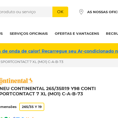
OK
AS NOSSAS OFIC
US
SERVIÇOS OFICINAIS
OFERTAS E VANTAGENS
RECR
a de onda de calor! Recarregue seu Ar-condicionado 
 SPORTCONTACT 7 XL (MO1) C-A-B-73
NEU CONTINENTAL 265/35R19 Y98 CONTI
PORTCONTACT 7 XL (MO1) C-A-B-73
imensões
265/35 Y 19