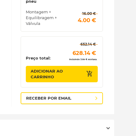
pneu
Montagem +
 16.00 € 
Equilibragem +
 4.00 € 
Válvula
 652.14 € 
 628.14 € 
Preço total:
Incluindo 3.64 € ecotaxa.
ADICIONAR AO
CARRINHO
RECEBER POR EMAIL