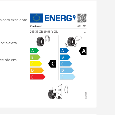
ia com excelente
cia extra.
recisão em