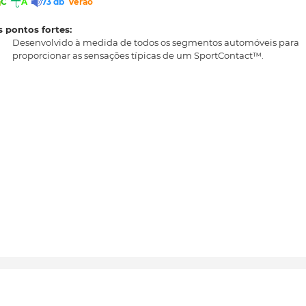
C
A
73 db
Verão
 pontos fortes:
Desenvolvido à medida de todos os segmentos automóveis para
proporcionar as sensações típicas de um SportContact™.