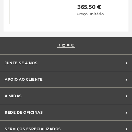
 365.50 € 
Preço unitário
›
JUNTE-SE A NÓS
Recrutamento Midas
›
APOIO AO CLIENTE
Franchising Midas
Contacte-nos
›
A MIDAS
Livro de Reclamações
Canal de Denúncias
Quem somos?
›
REDE DE OFICINAS
Perguntas Frequentes
Sustentabilidade
Notícias Midas
Oficinas Midas
›
SERVIÇOS ESPECIALIZADOS