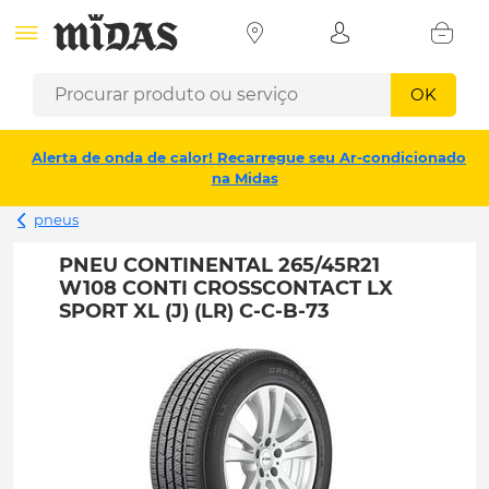
OK
Alerta de onda de calor! Recarregue seu Ar-condicionado
na Midas
pneus
PNEU CONTINENTAL 265/45R21
W108 CONTI CROSSCONTACT LX
SPORT XL (J) (LR) C-C-B-73