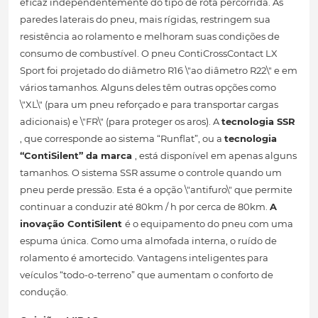
eficaz independentemente do tipo de rota percorrida. As
paredes laterais do pneu, mais rígidas, restringem sua
resistência ao rolamento e melhoram suas condições de
consumo de combustível. O pneu ContiCrossContact LX
Sport foi projetado do diâmetro R16 \"ao diâmetro R22\" e em
vários tamanhos. Alguns deles têm outras opções como
\"XL\" (para um pneu reforçado e para transportar cargas
adicionais) e \"FR\" (para proteger os aros). A
tecnologia SSR
, que corresponde ao sistema “Runflat”, ou a
tecnologia
“ContiSilent” da marca
, está disponível em apenas alguns
tamanhos. O sistema SSR assume o controle quando um
pneu perde pressão. Esta é a opção \"antifuro\" que permite
continuar a conduzir até 80km / h por cerca de 80km.
A
inovação ContiSilent
é o equipamento do pneu com uma
espuma única. Como uma almofada interna, o ruído de
rolamento é amortecido. Vantagens inteligentes para
veículos “todo-o-terreno” que aumentam o conforto de
condução.