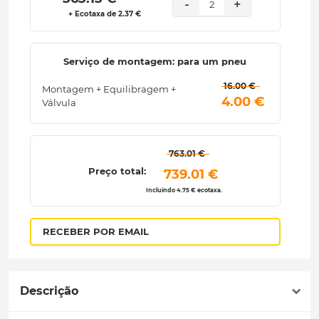
-
+
2
+ Ecotaxa de 2.37 €
Serviço de montagem: para um pneu
 16.00 € 
Montagem + Equilibragem +
 4.00 € 
Válvula
 763.01 € 
Preço total:
 739.01 € 
Incluindo 4.75 € ecotaxa.
RECEBER POR EMAIL
Descrição