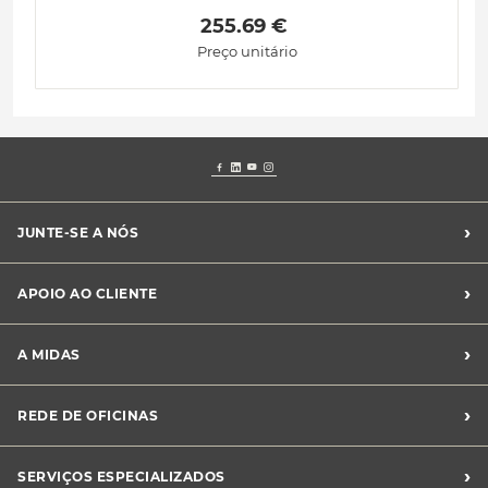
 255.69 € 
Preço unitário
›
JUNTE-SE A NÓS
Recrutamento Midas
›
APOIO AO CLIENTE
Franchising Midas
Contacte-nos
›
A MIDAS
Livro de Reclamações
Canal de Denúncias
Quem somos?
›
REDE DE OFICINAS
Perguntas Frequentes
Sustentabilidade
Notícias Midas
Oficinas Midas
›
SERVIÇOS ESPECIALIZADOS