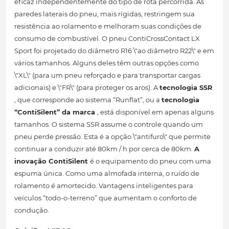
eficaz independentemente do tipo de rota percorrida. As
paredes laterais do pneu, mais rígidas, restringem sua
resistência ao rolamento e melhoram suas condições de
consumo de combustível. O pneu ContiCrossContact LX
Sport foi projetado do diâmetro R16 \"ao diâmetro R22\" e em
vários tamanhos. Alguns deles têm outras opções como
\"XL\" (para um pneu reforçado e para transportar cargas
adicionais) e \"FR\" (para proteger os aros). A
tecnologia SSR
, que corresponde ao sistema “Runflat”, ou a
tecnologia
“ContiSilent” da marca
, está disponível em apenas alguns
tamanhos. O sistema SSR assume o controle quando um
pneu perde pressão. Esta é a opção \"antifuro\" que permite
continuar a conduzir até 80km / h por cerca de 80km.
A
inovação ContiSilent
é o equipamento do pneu com uma
espuma única. Como uma almofada interna, o ruído de
rolamento é amortecido. Vantagens inteligentes para
veículos “todo-o-terreno” que aumentam o conforto de
condução.