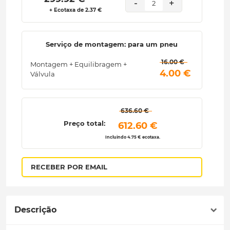
-
+
2
+ Ecotaxa de 2.37 €
Serviço de montagem: para um pneu
 16.00 € 
Montagem + Equilibragem +
 4.00 € 
Válvula
 636.60 € 
Preço total:
 612.60 € 
Incluindo 4.75 € ecotaxa.
RECEBER POR EMAIL
Descrição