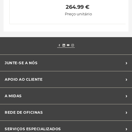
 264.99 € 
Preço unitário
›
JUNTE-SE A NÓS
Recrutamento Midas
›
APOIO AO CLIENTE
Franchising Midas
Contacte-nos
›
A MIDAS
Livro de Reclamações
Canal de Denúncias
Quem somos?
›
REDE DE OFICINAS
Perguntas Frequentes
Sustentabilidade
Notícias Midas
Oficinas Midas
›
SERVIÇOS ESPECIALIZADOS