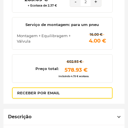
-
+
2
+ Ecotaxa de 2.37 €
Serviço de montagem: para um pneu
 16.00 € 
Montagem + Equilibragem +
 4.00 € 
Válvula
 602.93 € 
Preço total:
 578.93 € 
Incluindo 4.75 € ecotaxa.
RECEBER POR EMAIL
Descrição