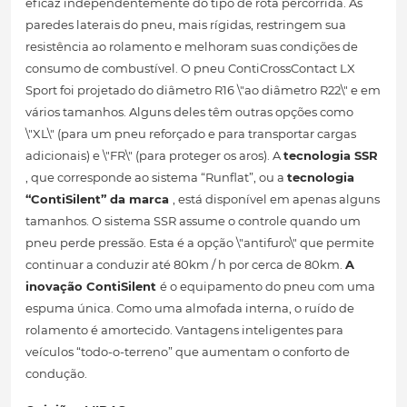
eficaz independentemente do tipo de rota percorrida. As
paredes laterais do pneu, mais rígidas, restringem sua
resistência ao rolamento e melhoram suas condições de
consumo de combustível. O pneu ContiCrossContact LX
Sport foi projetado do diâmetro R16 \"ao diâmetro R22\" e em
vários tamanhos. Alguns deles têm outras opções como
\"XL\" (para um pneu reforçado e para transportar cargas
adicionais) e \"FR\" (para proteger os aros). A
tecnologia SSR
, que corresponde ao sistema “Runflat”, ou a
tecnologia
“ContiSilent” da marca
, está disponível em apenas alguns
tamanhos. O sistema SSR assume o controle quando um
pneu perde pressão. Esta é a opção \"antifuro\" que permite
continuar a conduzir até 80km / h por cerca de 80km.
A
inovação ContiSilent
é o equipamento do pneu com uma
espuma única. Como uma almofada interna, o ruído de
rolamento é amortecido. Vantagens inteligentes para
veículos “todo-o-terreno” que aumentam o conforto de
condução.