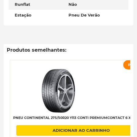
Runflat
Não
Estação
Pneu De Verão
Produtos semelhantes:
PRO
PNEU CONTINENTAL 275/50R20 Y113 CONTI PREMIUMCONTACT 6 XL B-
ADICIONAR AO CARRINHO