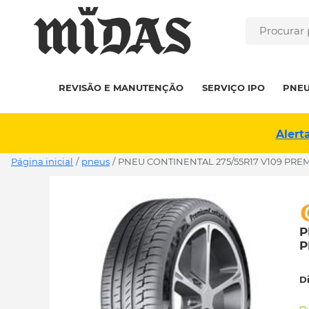
REVISÃO E MANUTENÇÃO
SERVIÇO IPO
PNE
Alert
Página inicial
/
pneus
/
PNEU CONTINENTAL 275/55R17 V109 PRE
P
P
D