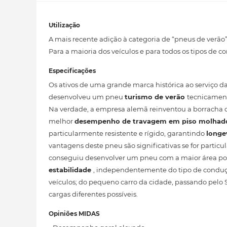
Utilização
A mais recente adição à categoria de “pneus de verã
Para a maioria dos veículos e para todos os tipos de 
Especificações
Os ativos de uma grande marca histórica ao serviço d
desenvolveu um pneu
turismo de verão
tecnicament
Na verdade, a empresa alemã reinventou a borracha do
melhor
desempenho de travagem em piso molha
particularmente resistente e rígido, garantindo
longe
vantagens deste pneu são significativas se for parti
conseguiu desenvolver um pneu com a maior área poss
estabilidade
, independentemente do tipo de condu
veículos; do pequeno carro da cidade, passando pelo SU
cargas diferentes possíveis.
Opiniões MIDAS