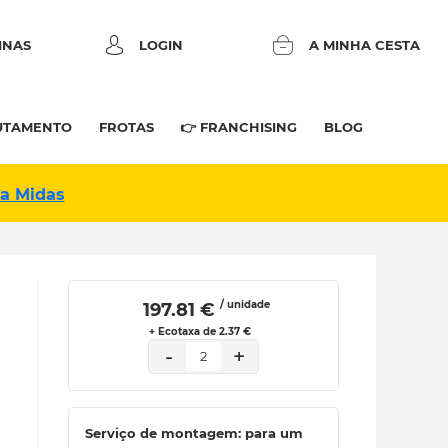
INAS
LOGIN
A MINHA CESTA
UTAMENTO
FROTAS
👉 FRANCHISING
BLOG
na Midas
/ unidade
 197.81 € 
+ Ecotaxa de 2.37 €
-
+
2
Serviço de montagem: para um