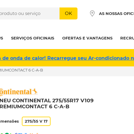
OK
AS NOSSAS OFIC
US
SERVIÇOS OFICINAIS
OFERTAS E VANTAGENS
RECR
a de onda de calor! Recarregue seu Ar-condicionado 
MIUMCONTACT 6 C-A-B
NEU CONTINENTAL 275/55R17 V109
REMIUMCONTACT 6 C-A-B
imensões
275/55 V 17