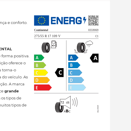
ça e conforto.
ENTAL
forma positiva.
ição oferece o
 torna-o
a do veículo. As
ução. A marca
ece
grande
os tipos de
muitos tipos de