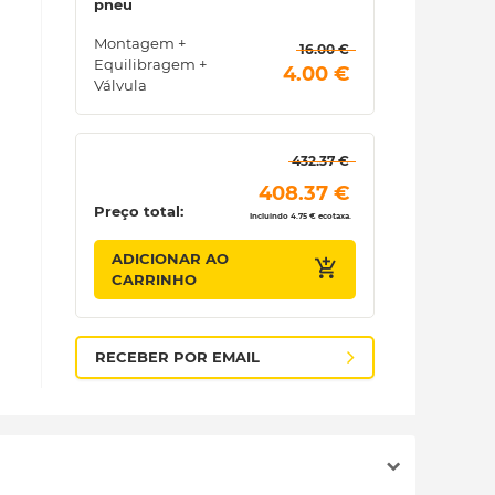
pneu
Montagem +
 16.00 € 
Equilibragem +
 4.00 € 
Válvula
 432.37 € 
 408.37 € 
Preço total:
Incluindo 4.75 € ecotaxa.
ADICIONAR AO
CARRINHO
RECEBER POR EMAIL