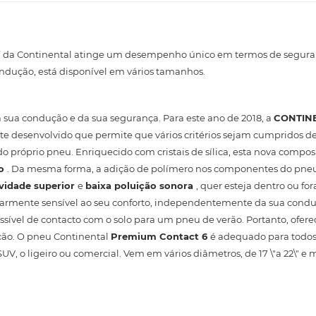
o” da Continental atinge um desempenho único em termos de seguran
condução, está disponível em vários tamanhos.
a sua condução e da sua segurança. Para este ano de 2018, a
CONTIN
e desenvolvido que permite que vários critérios sejam cumpridos de 
 próprio pneu. Enriquecido com cristais de sílica, esta nova compos
do
. Da mesma forma, a adição de polímero nos componentes do pneu
vidade superior
e
baixa poluição sonora
, quer esteja dentro ou for
cularmente sensível ao seu conforto, independentemente da sua cond
ível de contacto com o solo para um pneu de verão. Portanto, ofer
ção. O pneu Continental
Premium Contact 6
é adequado para todos 
V, o ligeiro ou comercial. Vem em vários diâmetros, de 17 \"a 22\" e 