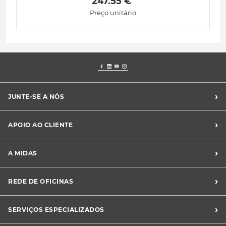
 247.55 € 
Preço unitário
›
JUNTE-SE A NÓS
Recrutamento Midas
›
APOIO AO CLIENTE
Franchising Midas
Contacte-nos
›
A MIDAS
Livro de Reclamações
Canal de Denúncias
Quem somos?
›
REDE DE OFICINAS
Perguntas Frequentes
Sustentabilidade
Notícias Midas
Oficinas Midas
›
SERVIÇOS ESPECIALIZADOS