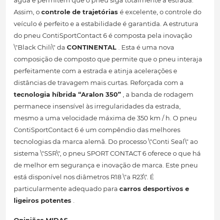
água e permitem que o pneu siga totalmente a estrada.
Assim, o
controle de trajetórias
é excelente, o controle do
veículo é perfeito e a estabilidade é garantida. A estrutura
do pneu ContiSportContact 6 é composta pela inovação
\"Black Chili\" da
CONTINENTAL
. Esta é uma nova
composição de composto que permite que o pneu interaja
perfeitamente com a estrada e atinja acelerações e
distâncias de travagem mais curtas. Reforçada com a
tecnologia híbrida “Aralon 350”
, a banda de rodagem
permanece insensível às irregularidades da estrada,
mesmo a uma velocidade máxima de 350 km / h. O pneu
ContiSportContact 6 é um compêndio das melhores
tecnologias da marca alemã. Do processo \"Conti Seal\" ao
sistema \"SSR\", o pneu SPORT CONTACT 6 oferece o que há
de melhor em segurança e inovação de marca. Este pneu
está disponível nos diâmetros R18 \"a R23\". É
particularmente adequado para
carros desportivos e
ligeiros potentes
.