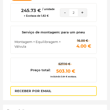
/ unidade
 245.73 € 
-
+
2
+ Ecotaxa de 1.82 €
Serviço de montagem: para um pneu
 16.00 € 
Montagem + Equilibragem +
 4.00 € 
Válvula
 527.10 € 
Preço total:
 503.10 € 
Incluindo 3.64 € ecotaxa.
RECEBER POR EMAIL