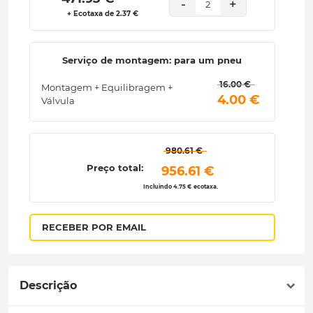
-
+
2
+ Ecotaxa de 2.37 €
Serviço de montagem: para um pneu
 16.00 € 
Montagem + Equilibragem +
 4.00 € 
Válvula
 980.61 € 
Preço total:
 956.61 € 
Incluindo 4.75 € ecotaxa.
RECEBER POR EMAIL
Descrição