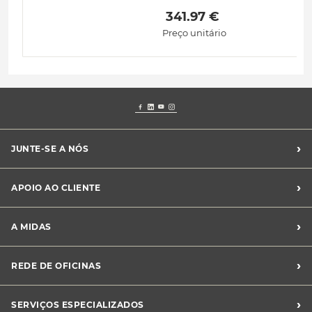
 341.97 € 
Preço unitário
›
JUNTE-SE A NÓS
Recrutamento Midas
›
APOIO AO CLIENTE
Franchising Midas
Contacte-nos
›
A MIDAS
Livro de Reclamações
Canal de Denúncias
Quem somos?
›
REDE DE OFICINAS
Perguntas Frequentes
Sustentabilidade
Notícias Midas
Oficinas Midas
›
SERVIÇOS ESPECIALIZADOS