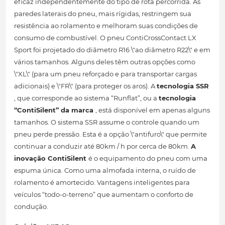
eficaz independentemente do tipo de rota percorrida. As
paredes laterais do pneu, mais rígidas, restringem sua
resistência ao rolamento e melhoram suas condições de
consumo de combustível. O pneu ContiCrossContact LX
Sport foi projetado do diâmetro R16 \"ao diâmetro R22\" e em
vários tamanhos. Alguns deles têm outras opções como
\"XL\" (para um pneu reforçado e para transportar cargas
adicionais) e \"FR\" (para proteger os aros). A
tecnologia SSR
, que corresponde ao sistema “Runflat”, ou a
tecnologia
“ContiSilent” da marca
, está disponível em apenas alguns
tamanhos. O sistema SSR assume o controle quando um
pneu perde pressão. Esta é a opção \"antifuro\" que permite
continuar a conduzir até 80km / h por cerca de 80km.
A
inovação ContiSilent
é o equipamento do pneu com uma
espuma única. Como uma almofada interna, o ruído de
rolamento é amortecido. Vantagens inteligentes para
veículos “todo-o-terreno” que aumentam o conforto de
condução.