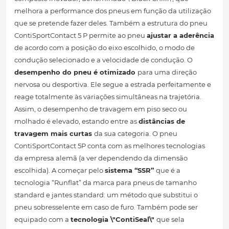
melhora a performance dos pneus em função da utilização
que se pretende fazer deles. Também a estrutura do pneu
ContiSportContact 5 P permite ao pneu
ajustar a aderência
de acordo com a posição do eixo escolhido, o modo de
condução selecionado e a velocidade de condução. O
desempenho do pneu é otimizado
para uma direção
nervosa ou desportiva. Ele segue a estrada perfeitamente e
reage totalmente às variações simultâneas na trajetória.
Assim, o desempenho de travagem em piso seco ou
molhado é elevado, estando entre as
distâncias de
travagem mais curtas
da sua categoria. O pneu
ContiSportContact 5P conta com as melhores tecnologias
da empresa alemã (a ver dependendo da dimensão
escolhida). A começar pelo
sistema “SSR”
que é a
tecnologia “Runflat” da marca para pneus de tamanho
standard e jantes standard: um método que substitui o
pneu sobresselente em caso de furo. Também pode ser
equipado com a
tecnologia \"ContiSeal\"
que sela