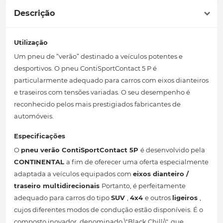
Descrição
Utilização
Um pneu de “verão” destinado a veículos potentes e
desportivos. O pneu ContiSportContact 5 P é
particularmente adequado para carros com eixos dianteiros
e traseiros com tensões variadas. O seu desempenho é
reconhecido pelos mais prestigiados fabricantes de
automóveis.
Especificações
O
pneu verão
ContiSportContact 5P
é desenvolvido pela
CONTINENTAL
a fim de oferecer uma oferta especialmente
adaptada a veículos equipados com
eixos dianteiro /
traseiro multidirecionais
Portanto, é perfeitamente
adequado para carros do tipo
SUV
,
4x4
e outros
ligeiros
,
cujos diferentes modos de condução estão disponíveis. É o
composto inovador, denominado \"Black Chilli\", que