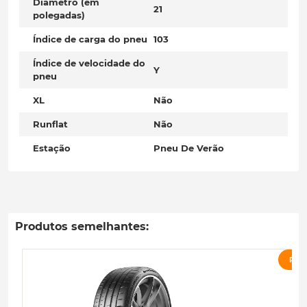
Diâmetro (em
21
polegadas)
Índice de carga do pneu
103
Índice de velocidade do
Y
pneu
XL
Não
Runflat
Não
Estação
Pneu De Verão
Produtos semelhantes:
PRO