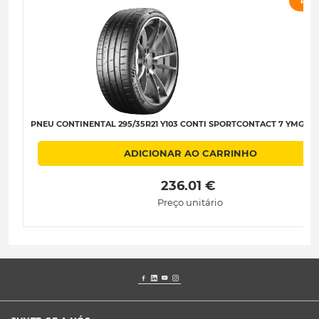
PRO
PNEU CONTINENTAL 295/35R21 Y103 CONTI SPORTCONTACT 7 YMGT) B
ADICIONAR AO CARRINHO
 236.01 € 
Preço unitário