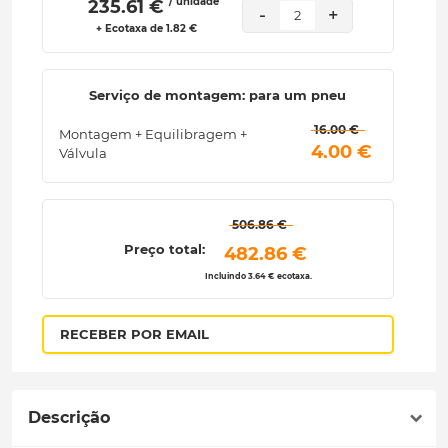
/ unidade
 235.61 € 
-
+
2
+ Ecotaxa de 1.82 €
Serviço de montagem: para um pneu
 16.00 € 
Montagem + Equilibragem +
 4.00 € 
Válvula
 506.86 € 
Preço total:
 482.86 € 
Incluindo 3.64 € ecotaxa.
RECEBER POR EMAIL
Descrição