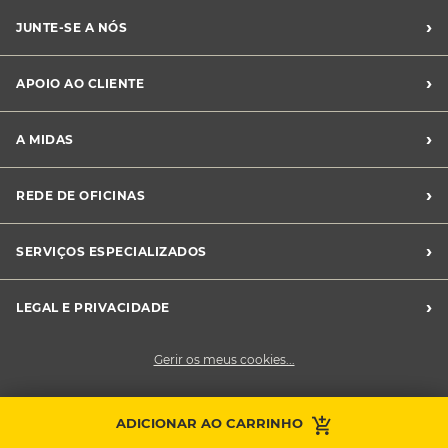
›
JUNTE-SE A NÓS
Recrutamento Midas
›
APOIO AO CLIENTE
Franchising Midas
Contacte-nos
›
A MIDAS
Livro de Reclamações
Canal de Denúncias
Quem somos?
›
REDE DE OFICINAS
Perguntas Frequentes
Sustentabilidade
Notícias Midas
Oficinas Midas
›
SERVIÇOS ESPECIALIZADOS
Frotas
›
LEGAL E PRIVACIDADE
Condições Gerais de Venda
Gerir os meus cookies...
Política de Privacidade
Cookies
Contacte a sua
ADICIONAR AO CARRINHO
Faça uma marcação
oficina