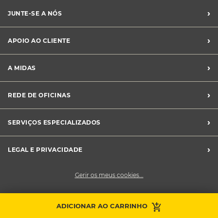
›
JUNTE-SE A NÓS
Recrutamento Midas
›
APOIO AO CLIENTE
Franchising Midas
Contacte-nos
›
A MIDAS
Livro de Reclamações
Canal de Denúncias
Quem somos?
›
REDE DE OFICINAS
Perguntas Frequentes
Sustentabilidade
Notícias Midas
Oficinas Midas
›
SERVIÇOS ESPECIALIZADOS
Frotas
›
LEGAL E PRIVACIDADE
Condições Gerais de Venda
Gerir os meus cookies...
Política de Privacidade
Cookies
Contacte a sua
ADICIONAR AO CARRINHO
Faça uma marcação
oficina