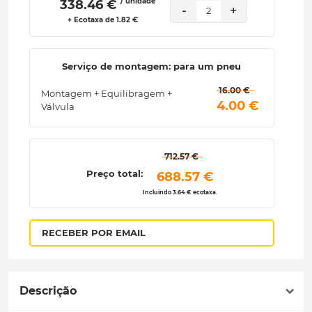
/ unidade
 338.46 € 
-
+
2
+ Ecotaxa de 1.82 €
Serviço de montagem: para um pneu
 16.00 € 
Montagem + Equilibragem +
 4.00 € 
Válvula
 712.57 € 
Preço total:
 688.57 € 
Incluindo 3.64 € ecotaxa.
RECEBER POR EMAIL
Descrição