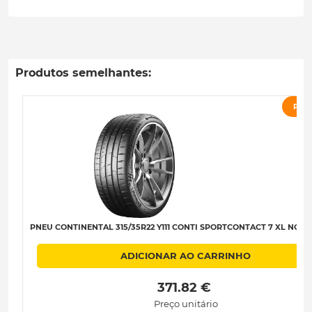
Produtos semelhantes:
PRO
PNEU CONTINENTAL 315/35R22 Y111 CONTI SPORTCONTACT 7 XL NC0 C
ADICIONAR AO CARRINHO
 371.82 € 
Preço unitário