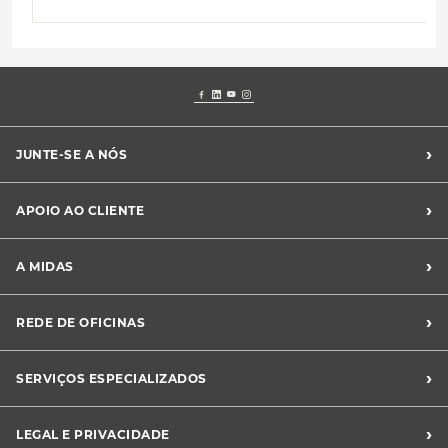
›
JUNTE-SE A NÓS
Recrutamento Midas
›
APOIO AO CLIENTE
Franchising Midas
Contacte-nos
›
A MIDAS
Livro de Reclamações
Canal de Denúncias
Quem somos?
›
REDE DE OFICINAS
Perguntas Frequentes
Sustentabilidade
Notícias Midas
Oficinas Midas
›
SERVIÇOS ESPECIALIZADOS
Frotas
›
LEGAL E PRIVACIDADE