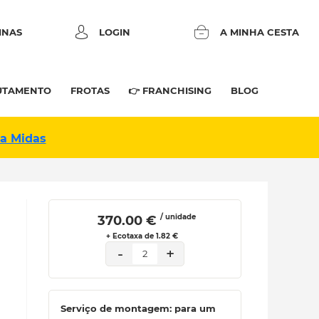
INAS
LOGIN
A MINHA CESTA
UTAMENTO
FROTAS
👉 FRANCHISING
BLOG
na Midas
/ unidade
 370.00 € 
+ Ecotaxa de 1.82 €
-
+
2
Serviço de montagem: para um