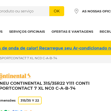
OK
AS NOSSAS OFIC
US
SERVIÇOS OFICINAIS
OFERTAS E VANTAGENS
RECR
a de onda de calor! Recarregue seu Ar-condicionado 
I SPORTCONTACT 7 XL NC0 C-A-B-74
NEU CONTINENTAL 315/35R22 Y111 CONTI
PORTCONTACT 7 XL NC0 C-A-B-74
imensões
315/35 Y 22