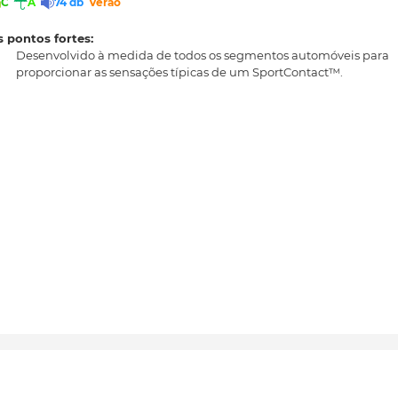
C
A
74 db
Verão
 pontos fortes:
Desenvolvido à medida de todos os segmentos automóveis para
proporcionar as sensações típicas de um SportContact™.