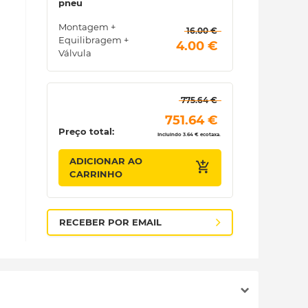
pneu
Montagem +
 16.00 € 
Equilibragem +
 4.00 € 
Válvula
 775.64 € 
 751.64 € 
Preço total:
Incluindo 3.64 € ecotaxa.
ADICIONAR AO
CARRINHO
RECEBER POR EMAIL