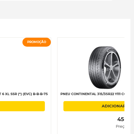
PROMOÇÃO
XL SSR (*) (EVC) B-B-B-75
PNEU CONTINENTAL 315/35R22 Y111 CONTI
ADICIONAR AO
 458.5
Preço uni