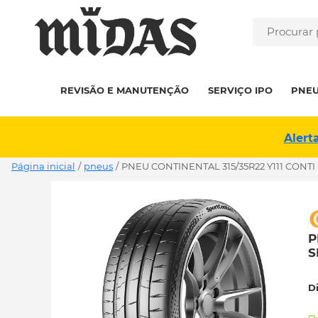
REVISÃO E MANUTENÇÃO
SERVIÇO IPO
PNE
Alert
Página inicial
/
pneus
/
PNEU CONTINENTAL 315/35R22 Y111 CONT
P
S
D