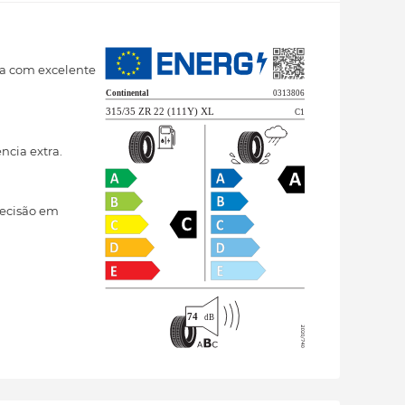
ia com excelente
cia extra.
recisão em