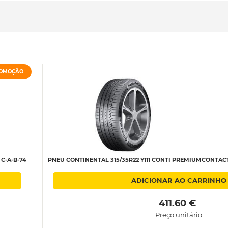
OMOÇÃO
C-A-B-74
PNEU CONTINENTAL 315/35R22 Y111 CONTI PREMIUMCONTACT 6 
ADICIONAR AO CARRINHO
 411.60 € 
Preço unitário