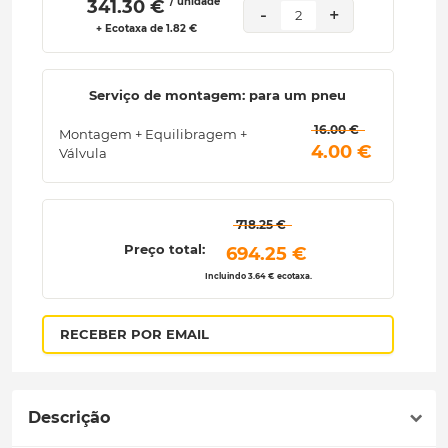
/ unidade
 341.30 € 
-
+
2
+ Ecotaxa de 1.82 €
Serviço de montagem: para um pneu
 16.00 € 
Montagem + Equilibragem +
 4.00 € 
Válvula
 718.25 € 
Preço total:
 694.25 € 
Incluindo 3.64 € ecotaxa.
RECEBER POR EMAIL
Descrição