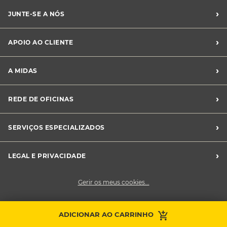
›
JUNTE-SE A NÓS
Recrutamento Midas
›
APOIO AO CLIENTE
Franchising Midas
Contacte-nos
›
A MIDAS
Livro de Reclamações
Canal de Denúncias
Quem somos?
›
REDE DE OFICINAS
Perguntas Frequentes
Sustentabilidade
Notícias Midas
Oficinas Midas
›
SERVIÇOS ESPECIALIZADOS
Frotas
›
LEGAL E PRIVACIDADE
Condições Gerais de Venda
Gerir os meus cookies...
Política de Privacidade
Cookies
Contacte a sua
ADICIONAR AO CARRINHO
Faça uma marcação
oficina