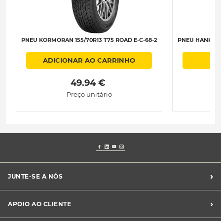
PNEU KORMORAN 155/70R13 T75 ROAD E-C-68-2
PNEU HANKOOK
ADICIONAR AO CARRINHO
 49.94 € 
Preço unitário
›
JUNTE-SE A NÓS
Recrutamento Midas
›
APOIO AO CLIENTE
Franchising Midas