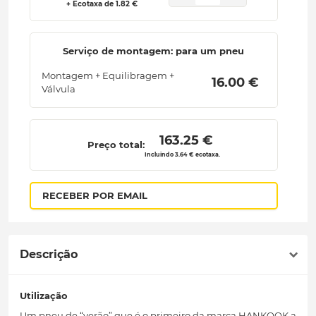
+ Ecotaxa de 1.82 €
Serviço de montagem: para um pneu
Montagem + Equilibragem +
 16.00 € 
Válvula
 163.25 € 
Preço total:
Incluindo 3.64 € ecotaxa.
RECEBER POR EMAIL
Descrição
Utilização
Um pneu de “verão” que é o primeiro da marca HANKOOK a