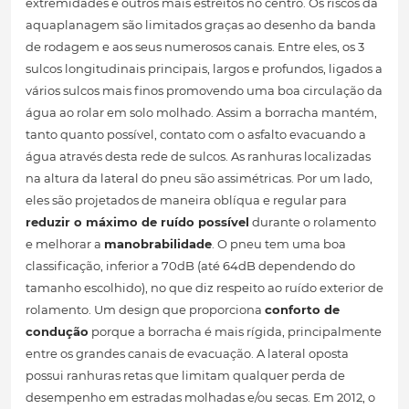
extremidades e outros mais estreitos no centro. Os riscos da
aquaplanagem são limitados graças ao desenho da banda
de rodagem e aos seus numerosos canais. Entre eles, os 3
sulcos longitudinais principais, largos e profundos, ligados a
vários sulcos mais finos promovendo uma boa circulação da
água ao rolar em solo molhado. Assim a borracha mantém,
tanto quanto possível, contato com o asfalto evacuando a
água através desta rede de sulcos. As ranhuras localizadas
na altura da lateral do pneu são assimétricas. Por um lado,
eles são projetados de maneira oblíqua e regular para
reduzir o máximo de ruído possível
durante o rolamento
e melhorar a
manobrabilidade
. O pneu tem uma boa
classificação, inferior a 70dB (até 64dB dependendo do
tamanho escolhido), no que diz respeito ao ruído exterior de
rolamento. Um design que proporciona
conforto de
condução
porque a borracha é mais rígida, principalmente
entre os grandes canais de evacuação. A lateral oposta
possui ranhuras retas que limitam qualquer perda de
desempenho em estradas molhadas e/ou secas. Em 2012, o