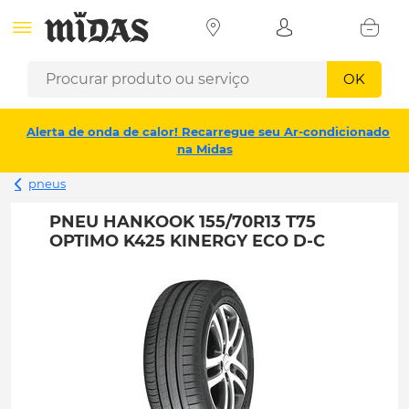
OK
Alerta de onda de calor! Recarregue seu Ar-condicionado
na Midas
pneus
PNEU HANKOOK 155/70R13 T75
OPTIMO K425 KINERGY ECO D-C