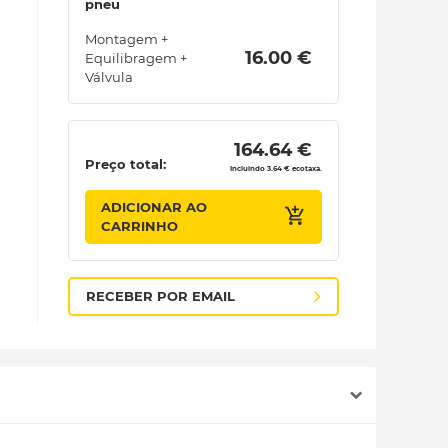
pneu
Montagem +
 16.00 € 
Equilibragem +
Válvula
 164.64 € 
Preço total:
Incluindo 3.64 € ecotaxa.
ADICIONAR AO
CARRINHO
RECEBER POR EMAIL