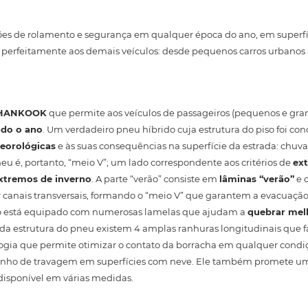
ões de rolamento e segurança em qualquer época do ano, em superfíc
erfeitamente aos demais veículos: desde pequenos carros urbanos a
HANKOOK
que permite aos veículos de passageiros (pequenos e gran
odo o ano
. Um verdadeiro pneu híbrido cuja estrutura do piso foi co
eorológicas
e às suas consequências na superfície da estrada: chuva;
eu é, portanto, “meio V”; um lado correspondente aos critérios de
ex
xtremos de inverno
. A parte “verão” consiste em
lâminas “verão”
e c
r canais transversais, formando o “meio V” que garantem a evacuação
piso está equipado com numerosas lamelas que ajudam a
quebrar mel
da estrutura do pneu existem 4 amplas ranhuras longitudinais que f
gia que permite otimizar o contato da borracha em qualquer condiç
ho de travagem em superfícies com neve. Ele também promete 
isponível em várias medidas.