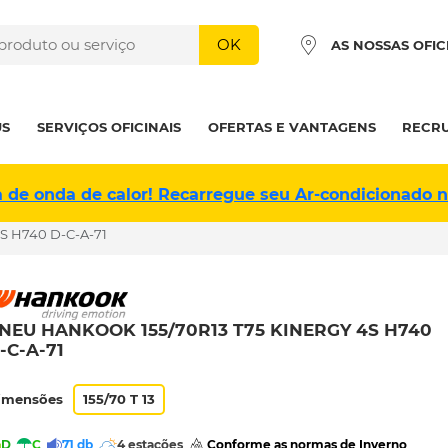
OK
AS NOSSAS OFIC
US
SERVIÇOS OFICINAIS
OFERTAS E VANTAGENS
RECR
a de onda de calor! Recarregue seu Ar-condicionado 
S H740 D-C-A-71
NEU HANKOOK 155/70R13 T75 KINERGY 4S H740
-C-A-71
imensões
155/70 T 13
D
C
71 db
4 estações
 Conforme as normas de Inverno 