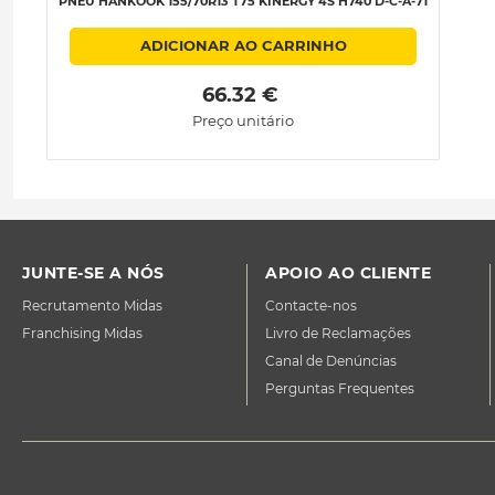
PNEU HANKOOK 155/70R13 T75 KINERGY 4S H740 D-C-A-71
ADICIONAR AO CARRINHO
 66.32 € 
Preço unitário
JUNTE-SE A NÓS
APOIO AO CLIENTE
Recrutamento Midas
Contacte-nos
Franchising Midas
Livro de Reclamações
Canal de Denúncias
Perguntas Frequentes