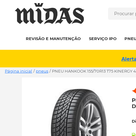
REVISÃO E MANUTENÇÃO
SERVIÇO IPO
PNE
Alert
Página inicial
/
pneus
/
PNEU HANKOOK 155/70R13 T75 KINERGY 4
P
D
D