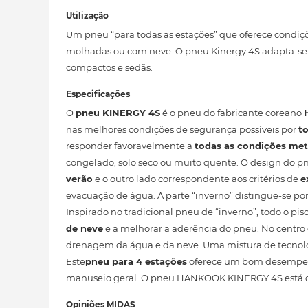
Utilização
Um pneu “para todas as estações” que oferece condiç
molhadas ou com neve. O pneu Kinergy 4S adapta-se p
compactos e sedãs.
Especificações
O
pneu KINERGY 4S
é o pneu do fabricante coreano
nas melhores condições de segurança possíveis por
t
responder favoravelmente a
todas as condições met
congelado, solo seco ou muito quente. O design do pn
verão
e o outro lado correspondente aos critérios de
e
evacuação de água. A parte “inverno” distingue-se po
Inspirado no tradicional pneu de “inverno”, todo o 
de neve
e a melhorar a aderência do pneu. No centro 
drenagem da água e da neve. Uma mistura de tecnolo
Este
pneu para 4 estações
oferece um bom desempen
manuseio geral. O pneu HANKOOK KINERGY 4S está d
Opiniões MIDAS