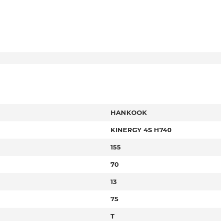
HANKOOK
KINERGY 4S H740
155
70
13
75
T