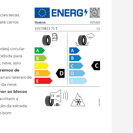
ies secas,
té carros
des) circular
ncebida para
 neve, solo
tremos de
anais laterais de
 da neve.
hor os blocos
acilitam a
ão da estrada.
um bom