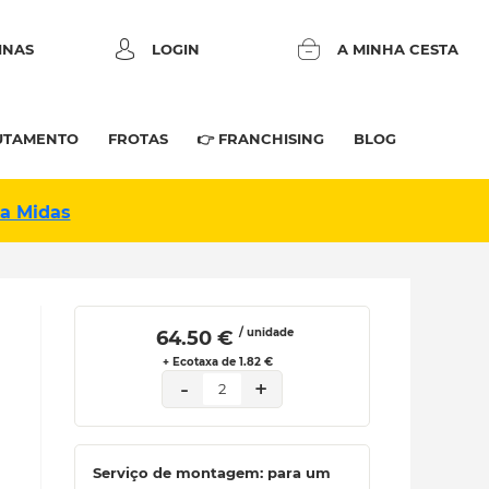
INAS
LOGIN
A MINHA CESTA
UTAMENTO
FROTAS
👉 FRANCHISING
BLOG
na Midas
/ unidade
 64.50 € 
+ Ecotaxa de 1.82 €
-
+
2
Serviço de montagem: para um