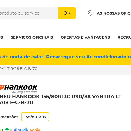
OK
AS NOSSAS OFIC
US
SERVIÇOS OFICINAIS
OFERTAS E VANTAGENS
RECR
a de onda de calor! Recarregue seu Ar-condicionado 
A LT RA18 E-C-B-70
NEU HANKOOK 155/80R13C R90/88 VANTRA LT
A18 E-C-B-70
imensões
155/80 R 13
D
C
70 db
Verão