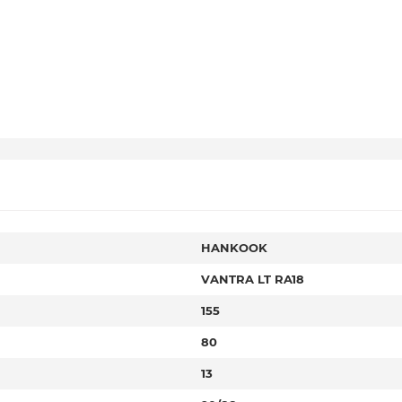
HANKOOK
VANTRA LT RA18
155
80
13