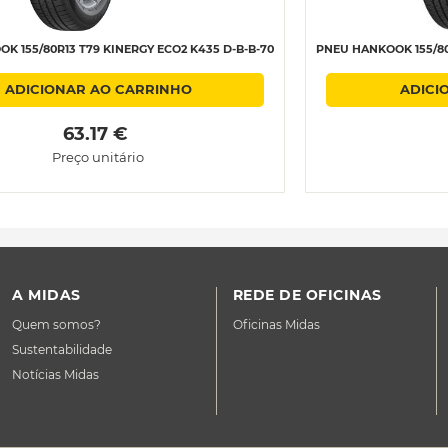
K 155/80R13 T79 KINERGY ECO2 K435 D-B-B-70
PNEU HANKOOK 155/80R
ADICIONAR AO CARRINHO
ADICI
 63.17 € 
Preço unitário
A MIDAS
REDE DE OFICINAS
Quem somos?
Oficinas Midas
Sustentabilidade
Notícias Midas