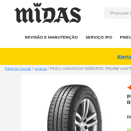
REVISÃO E MANUTENÇÃO
SERVIÇO IPO
PNE
Alert
Página inicial
/
pneus
/
PNEU HANKOOK 155/80R13C R90/88 VANTR
P
R
D