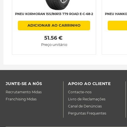
PNEU KORMORAN 155/80R13 T79 ROAD E-C-68-2
PNEU HANKOO
ADICIONAR AO CARRINHO
 51.56 € 
Preço unitário
JUNTE-SE A NÓS
APOIO AO CLIENTE
Recrutamento Midas
Contacte-nos
Franchising Midas
Livro de Reclamações
Canal de Denúncias
Perguntas Frequentes