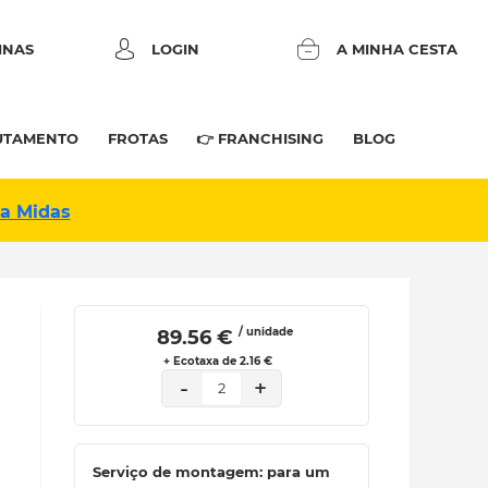
INAS
LOGIN
A MINHA CESTA
UTAMENTO
FROTAS
👉 FRANCHISING
BLOG
na Midas
/ unidade
 89.56 € 
+ Ecotaxa de 2.16 €
-
+
2
Serviço de montagem: para um