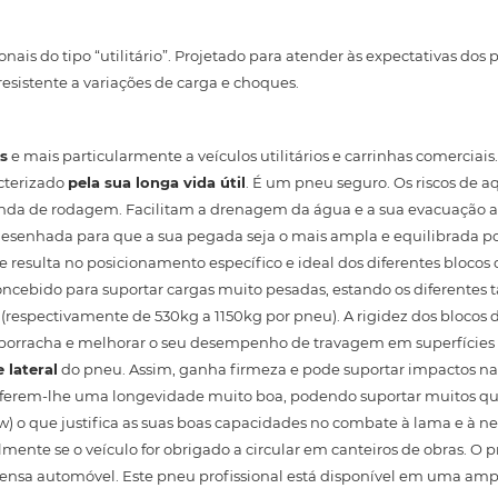
ais do tipo “utilitário”. Projetado para atender às expectativas dos 
esistente a variações de carga e choques.
is
e mais particularmente a veículos utilitários e carrinhas comerciais
cterizado
pela sua longa vida útil
. É um pneu seguro. Os riscos de
 banda de rodagem. Facilitam a drenagem da água e a sua evacuação a
 desenhada para que a sua pegada seja o mais ampla e equilibrada po
 resulta no posicionamento específico e ideal dos diferentes blocos 
concebido para suportar cargas muito pesadas, estando os diferentes
 (respectivamente de 530kg a 1150kg por pneu). A rigidez dos blocos
borracha e melhorar o seu desempenho de travagem em superfícies 
 lateral
do pneu. Assim, ganha firmeza e pode suportar impactos 
conferem-lhe uma longevidade muito boa, podendo suportar muitos qu
) o que justifica as suas boas capacidades no combate à lama e à ne
nte se o veículo for obrigado a circular em canteiros de obras. O
nsa automóvel. Este pneu profissional está disponível em uma amp