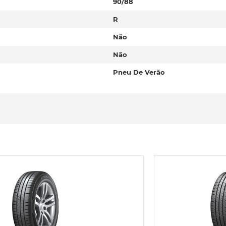
90/88
R
Não
Não
Pneu De Verão