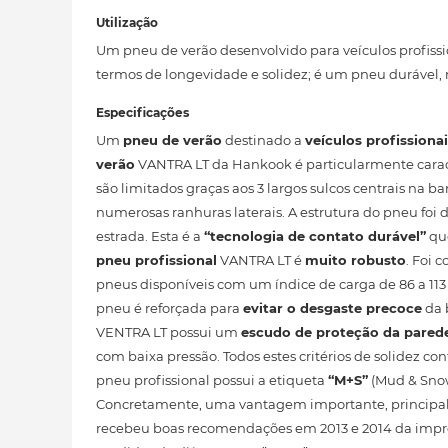
Utilização
Um pneu de verão desenvolvido para veículos profission
termos de longevidade e solidez; é um pneu durável, r
Especificações
Um
pneu de verão
destinado a
veículos profissiona
verão
VANTRA LT da Hankook é particularmente cara
são limitados graças aos 3 largos sulcos centrais na
numerosas ranhuras laterais. A estrutura do pneu foi
estrada. Esta é a
“tecnologia de contato durável”
que
pneu profissional
VANTRA LT é
muito robusto
. Foi 
pneus disponíveis com um índice de carga de 86 a 113
pneu é reforçada para
evitar o desgaste precoce
da 
VENTRA LT possui um
escudo de proteção da parede
com baixa pressão. Todos estes critérios de solidez 
pneu profissional possui a etiqueta
“M+S”
(Mud & Snow
Concretamente, uma vantagem importante, principalme
recebeu boas recomendações em 2013 e 2014 da impre