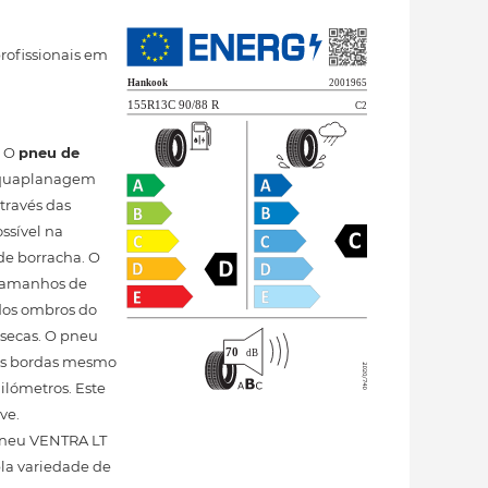
profissionais em
. O
pneu de
 aquaplanagem
través das
ssível na
de borracha. O
 tamanhos de
 dos ombros do
secas. O pneu
nas bordas mesmo
ilómetros. Este
ve.
 pneu VENTRA LT
la variedade de