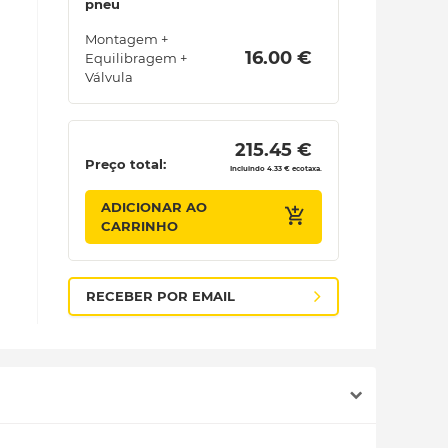
pneu
Montagem +
 16.00 € 
Equilibragem +
Válvula
 215.45 € 
Preço total:
Incluindo 4.33 € ecotaxa.
ADICIONAR AO
CARRINHO
RECEBER POR EMAIL