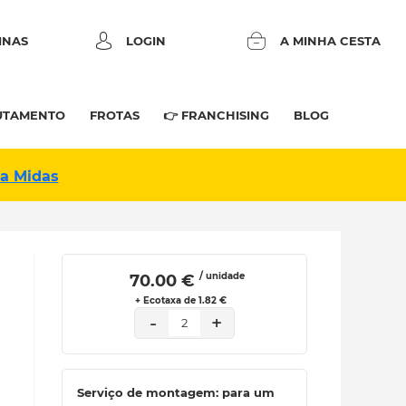
INAS
LOGIN
A MINHA CESTA
UTAMENTO
FROTAS
👉 FRANCHISING
BLOG
na Midas
/ unidade
 70.00 € 
+ Ecotaxa de 1.82 €
-
+
2
Serviço de montagem: para um