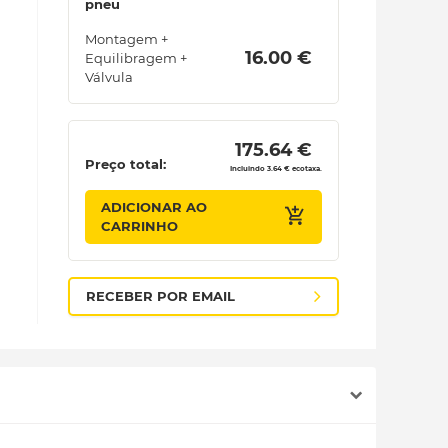
pneu
Montagem +
 16.00 € 
Equilibragem +
Válvula
 175.64 € 
Preço total:
Incluindo 3.64 € ecotaxa.
ADICIONAR AO
CARRINHO
RECEBER POR EMAIL