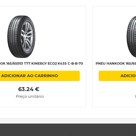
K 165/65R13 T77 KINERGY ECO2 K435 C-B-B-70
PNEU HANKOOK 165/65R
ADICIONAR AO CARRINHO
ADICI
 63.24 € 
Preço unitário