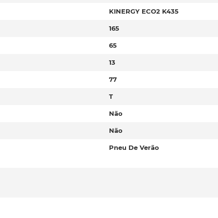
KINERGY ECO2 K435
165
65
13
77
T
Não
Não
Pneu De Verão