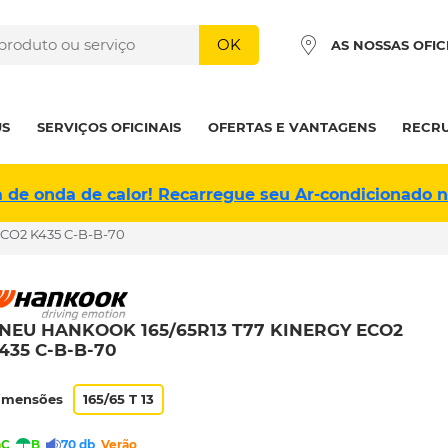
OK
AS NOSSAS OFIC
US
SERVIÇOS OFICINAIS
OFERTAS E VANTAGENS
RECR
a de onda de calor! Recarregue seu Ar-condicionado 
CO2 K435 C-B-B-70
NEU HANKOOK 165/65R13 T77 KINERGY ECO2
435 C-B-B-70
imensões
165/65 T 13
C
B
70 db
Verão