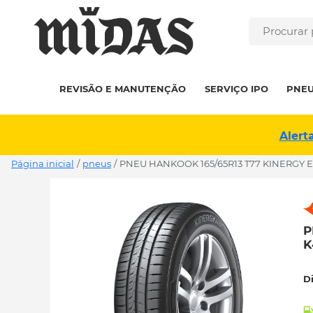
REVISÃO E MANUTENÇÃO
SERVIÇO IPO
PNE
Alert
Página inicial
/
pneus
/
PNEU HANKOOK 165/65R13 T77 KINERGY E
P
K
D