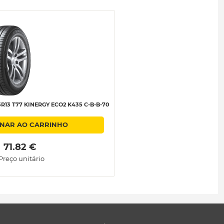
13 T77 KINERGY ECO2 K435 C-B-B-70
ONAR AO CARRINHO
 71.82 € 
Preço unitário