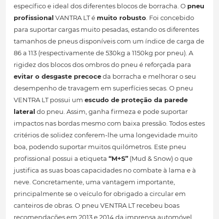
específico e ideal dos diferentes blocos de borracha. O
pneu
profissional
VANTRA LT é
muito robusto
. Foi concebido
para suportar cargas muito pesadas, estando os diferentes
tamanhos de pneus disponíveis com um índice de carga de
86 a 113 (respectivamente de 530kg a 1150kg por pneu). A
rigidez dos blocos dos ombros do pneu é reforçada para
evitar o desgaste precoce
da borracha e melhorar o seu
desempenho de travagem em superfícies secas. O pneu
VENTRA LT possui um
escudo de proteção da parede
lateral
do pneu. Assim, ganha firmeza e pode suportar
impactos nas bordas mesmo com baixa pressão. Todos estes
critérios de solidez conferem-lhe uma longevidade muito
boa, podendo suportar muitos quilómetros. Este pneu
profissional possui a etiqueta
“M+S”
(Mud & Snow) o que
justifica as suas boas capacidades no combate à lama e à
neve. Concretamente, uma vantagem importante,
principalmente se o veículo for obrigado a circular em
canteiros de obras. O pneu VENTRA LT recebeu boas
recomendações em 2013 e 2014 da imprensa automóvel.