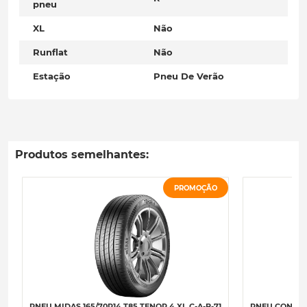
pneu
XL
Não
Runflat
Não
Estação
Pneu De Verão
Produtos semelhantes:
PROMOÇÃO
PNEU MIDAS 165/70R14 T85 TENOR 4 XL C-A-B-71
PNEU CONTINE