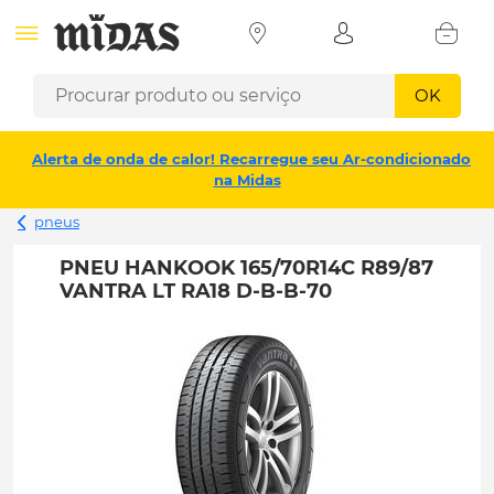
OK
Alerta de onda de calor! Recarregue seu Ar-condicionado
na Midas
pneus
PNEU HANKOOK 165/70R14C R89/87
VANTRA LT RA18 D-B-B-70