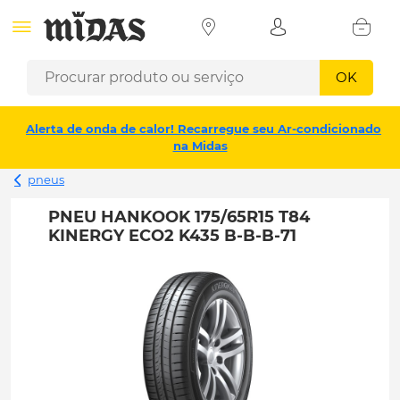
OK
Alerta de onda de calor! Recarregue seu Ar-condicionado
na Midas
pneus
PNEU HANKOOK 175/65R15 T84
KINERGY ECO2 K435 B-B-B-71