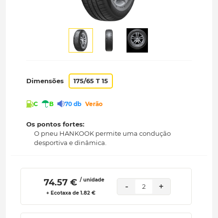
Dimensões
175/65 T 15
C
B
70 db
Verão
Os pontos fortes:
O pneu HANKOOK permite uma condução
desportiva e dinâmica.
/ unidade
 74.57 € 
-
+
2
+ Ecotaxa de 1.82 €