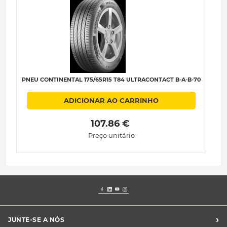
PNEU CONTINENTAL 175/65R15 T84 ULTRACONTACT B-A-B-70
P
ADICIONAR AO CARRINHO
 107.86 € 
Preço unitário
›
JUNTE-SE A NÓS