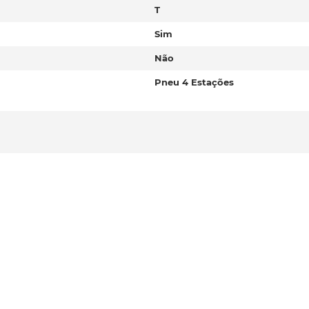
T
Sim
Não
Pneu 4 Estações