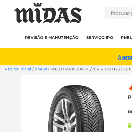
REVISÃO E MANUTENÇÃO
SERVIÇO IPO
PNE
Alert
Página inicial
/
pneus
/
PNEU HANKOOK 175/70R14 T88 H750 XL C
P
D