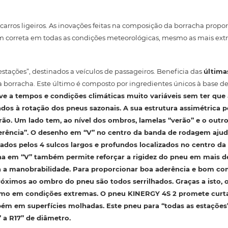
rros ligeiros. As inovações feitas na composição da borracha prop
 correta em todas as condições meteorológicas, mesmo as mais ext
tações”, destinados a veículos de passageiros. Beneficia das
última
a borracha. Este último é composto por ingredientes únicos à base de 
e a tempos e condições climáticas muito variáveis ​​sem ter que
ados à rotação dos pneus sazonais. A sua estrutura assimétrica 
rão
. Um lado tem, ao nível dos ombros, lamelas “verão” e o outr
rência”. O desenho em “V” no centro da banda de rodagem ajud
ados pelos 4 sulcos largos e profundos localizados no centro da
ha em “V” também permite reforçar
a rigidez
do pneu em mais d
 a manobrabilidade
. Para proporcionar boa aderência e bom 
óximos ao ombro do pneu são todos serrilhados. Graças a isto,
smo em condições extremas. O pneu KINERGY 4S 2 promete
curt
bém em superfícies molhadas. Este pneu para “todas as estaçõe
 a R17” de diâmetro.