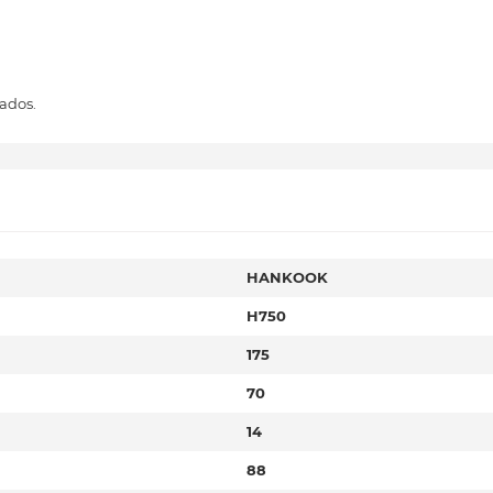
ados.
HANKOOK
H750
175
70
14
88