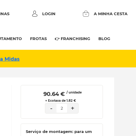
INAS
LOGIN
A MINHA CESTA
UTAMENTO
FROTAS
👉 FRANCHISING
BLOG
na Midas
/ unidade
 90.64 € 
+ Ecotaxa de 1.82 €
-
+
2
Serviço de montagem: para um