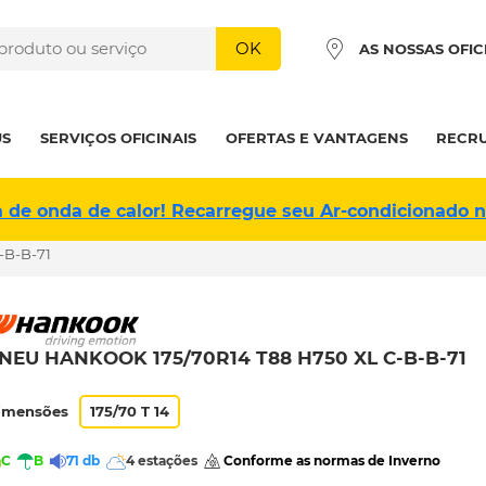
OK
AS NOSSAS OFIC
US
SERVIÇOS OFICINAIS
OFERTAS E VANTAGENS
RECR
a de onda de calor! Recarregue seu Ar-condicionado 
-B-B-71
NEU HANKOOK 175/70R14 T88 H750 XL C-B-B-71
imensões
175/70 T 14
C
B
71 db
4 estações
 Conforme as normas de Inverno 