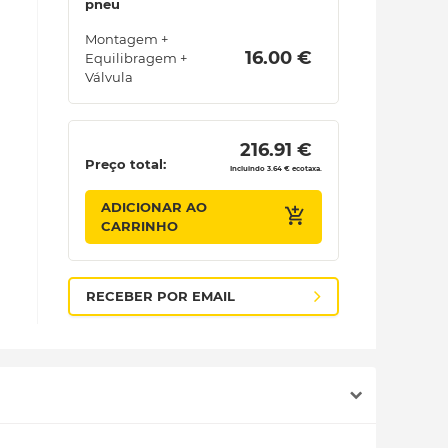
pneu
Montagem +
 16.00 € 
Equilibragem +
Válvula
 216.91 € 
Preço total:
Incluindo 3.64 € ecotaxa.
ADICIONAR AO
CARRINHO
RECEBER POR EMAIL