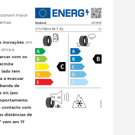
orcionam maior
remas.
s inovações
, em
sílica e
 arcar com os
permite
o lado tem
a a evacuar
 banda de
e 4% (em
comportamento
 o contacto com
as distâncias de
s” vem em 17