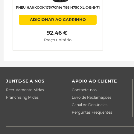
PNEU HANKOOK 175/70R14 T88 H750 XL C-B-B-71
ADICIONAR AO CARRINHO
 92.46 € 
Preço unitário
JUNTE-SE A NÓS
APOIO AO CLIENTE
Recrutamento Midas
Contacte-nos
Franchising Midas
Livro de Reclamações
Canal de Denúncias
Perguntas Frequentes