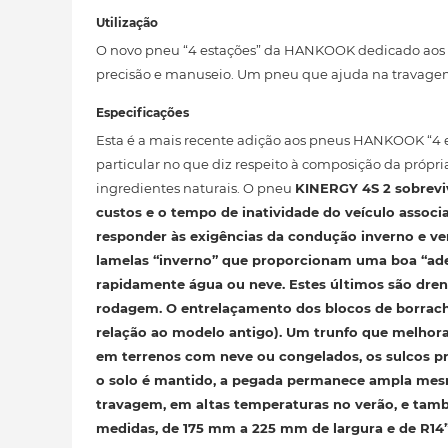
Utilização
O novo pneu “4 estações” da HANKOOK dedicado aos ca
precisão e manuseio. Um pneu que ajuda na travagem
Especificações
Esta é a mais recente adição aos pneus HANKOOK “4 es
particular no que diz respeito à composição da própri
ingredientes naturais. O pneu
KINERGY 4S 2
sobreviv
custos e o tempo de inatividade do veículo associ
responder às exigências da condução
inverno e ve
lamelas “inverno” que proporcionam uma boa “ade
rapidamente água ou neve. Estes últimos são dren
rodagem. O entrelaçamento dos blocos de borrac
relação ao modelo antigo). Um trunfo
que melhora
em terrenos com neve ou congelados, os sulcos pr
o solo é mantido, a pegada permanece ampla me
travagem
, em altas temperaturas no verão, e tam
medidas, de 175 mm a 225 mm de largura e de R14”