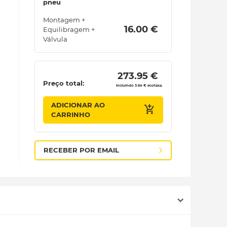
pneu
Montagem +
 16.00 € 
Equilibragem +
Válvula
 273.95 € 
Preço total:
Incluindo 3.64 € ecotaxa.
ADICIONAR AO
CARRINHO
RECEBER POR EMAIL