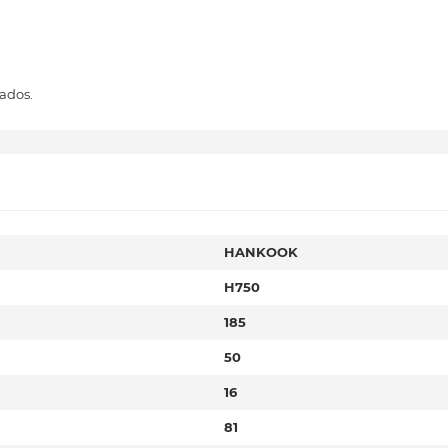
ados.
HANKOOK
H750
185
50
16
81