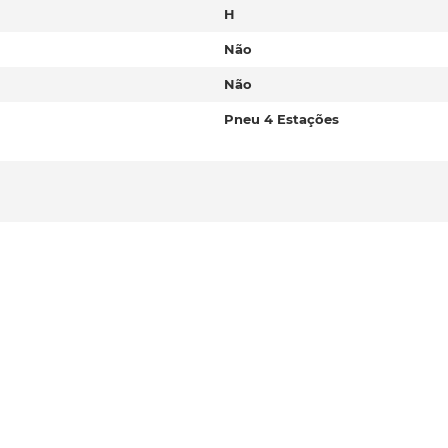
H
Não
Não
Pneu 4 Estações