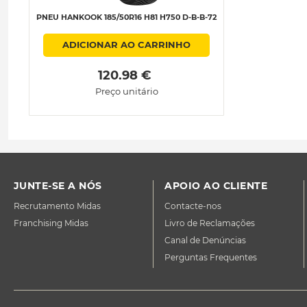
PNEU HANKOOK 185/50R16 H81 H750 D-B-B-72
ADICIONAR AO CARRINHO
 120.98 € 
Preço unitário
JUNTE-SE A NÓS
APOIO AO CLIENTE
Recrutamento Midas
Contacte-nos
Franchising Midas
Livro de Reclamações
Canal de Denúncias
Perguntas Frequentes