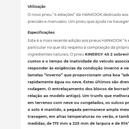
Utilização
O novo pneu “4 estações” da HANKOOK dedicado aos ca
precisão e manuseio. Um pneu que ajuda na travagem
Especificações
Esta é a mais recente adição aos pneus HANKOOK “4 es
particular no que diz respeito à composição da própri
ingredientes naturais. O pneu
KINERGY 4S 2
sobreviv
custos e o tempo de inatividade do veículo associ
responder às exigências da condução
inverno e ve
lamelas “inverno” que proporcionam uma boa “ade
rapidamente água ou neve. Estes últimos são dren
rodagem. O entrelaçamento dos blocos de borrac
relação ao modelo antigo). Um trunfo
que melhora
em terrenos com neve ou congelados, os sulcos pr
o solo é mantido, a pegada permanece ampla me
travagem
, em altas temperaturas no verão, e tam
medidas, de 175 mm a 225 mm de largura e de R14”