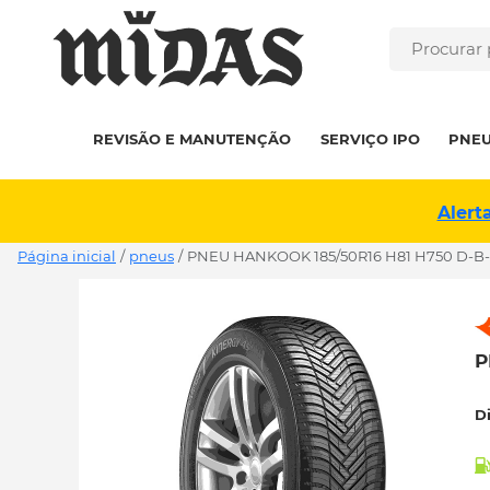
REVISÃO E MANUTENÇÃO
SERVIÇO IPO
PNE
Alert
Página inicial
/
pneus
/
PNEU HANKOOK 185/50R16 H81 H750 D-B
P
D