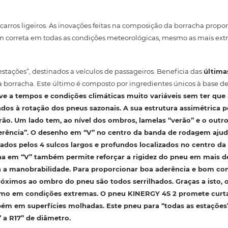
rros ligeiros. As inovações feitas na composição da borracha prop
 correta em todas as condições meteorológicas, mesmo as mais ext
tações”, destinados a veículos de passageiros. Beneficia das
última
a borracha. Este último é composto por ingredientes únicos à base de 
e a tempos e condições climáticas muito variáveis ​​sem ter que
ados à rotação dos pneus sazonais. A sua estrutura assimétrica 
rão
. Um lado tem, ao nível dos ombros, lamelas “verão” e o outr
rência”. O desenho em “V” no centro da banda de rodagem ajud
ados pelos 4 sulcos largos e profundos localizados no centro da
ha em “V” também permite reforçar
a rigidez
do pneu em mais d
 a manobrabilidade
. Para proporcionar boa aderência e bom 
óximos ao ombro do pneu são todos serrilhados. Graças a isto,
smo em condições extremas. O pneu KINERGY 4S 2 promete
curt
bém em superfícies molhadas. Este pneu para “todas as estaçõe
 a R17” de diâmetro.