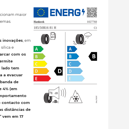
orcionam maior
remas.
s inovações
, em
sílica e
 arcar com os
permite
o lado tem
a a evacuar
 banda de
e 4% (em
comportamento
 o contacto com
as distâncias de
s” vem em 17