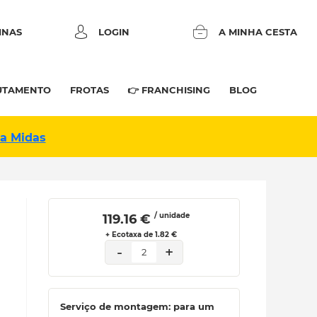
INAS
LOGIN
A MINHA CESTA
UTAMENTO
FROTAS
👉 FRANCHISING
BLOG
na Midas
/ unidade
 119.16 € 
+ Ecotaxa de 1.82 €
-
+
2
Serviço de montagem: para um