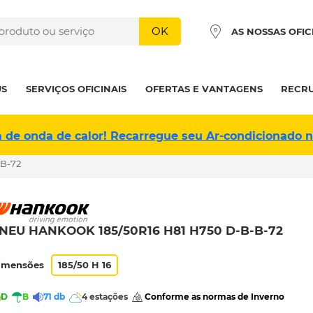
OK
AS NOSSAS OFIC
US
SERVIÇOS OFICINAIS
OFERTAS E VANTAGENS
RECR
a de onda de calor! Recarregue seu Ar-condicionado 
-B-72
NEU HANKOOK 185/50R16 H81 H750 D-B-B-72
imensões
185/50 H 16
D
B
71 db
4 estações
 Conforme as normas de Inverno 