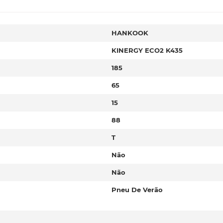
HANKOOK
KINERGY ECO2 K435
185
65
15
88
T
Não
Não
Pneu De Verão