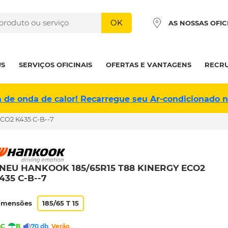
OK
AS NOSSAS OFIC
US
SERVIÇOS OFICINAIS
OFERTAS E VANTAGENS
RECR
a de onda de calor! Recarregue seu Ar-condicionado 
CO2 K435 C-B--7
NEU HANKOOK 185/65R15 T88 KINERGY ECO2
435 C-B--7
imensões
185/65 T 15
C
B
70 db
Verão