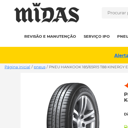
REVISÃO E MANUTENÇÃO
SERVIÇO IPO
PNE
Alert
Página inicial
/
pneus
/
PNEU HANKOOK 185/65R15 T88 KINERGY E
P
K
D