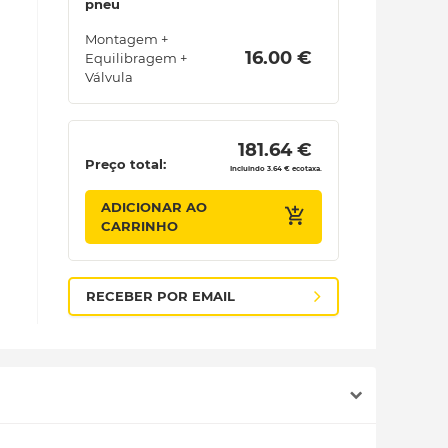
pneu
Montagem +
 16.00 € 
Equilibragem +
Válvula
 181.64 € 
Preço total:
Incluindo 3.64 € ecotaxa.
ADICIONAR AO
CARRINHO
RECEBER POR EMAIL