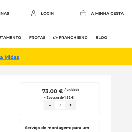
INAS
LOGIN
A MINHA CESTA
UTAMENTO
FROTAS
👉 FRANCHISING
BLOG
na Midas
/ unidade
 73.00 € 
+ Ecotaxa de 1.82 €
-
+
2
Serviço de montagem: para um