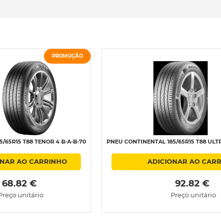
PROMOÇÃO
5/65R15 T88 TENOR 4 B-A-B-70
PNEU CONTINENTAL 185/65R15 T88 ULT
ONAR AO CARRINHO
ADICIONAR AO CAR
 68.82 € 
 92.82 € 
Preço unitário
Preço unitário