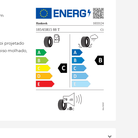
om
oi projetado
 piso molhado,