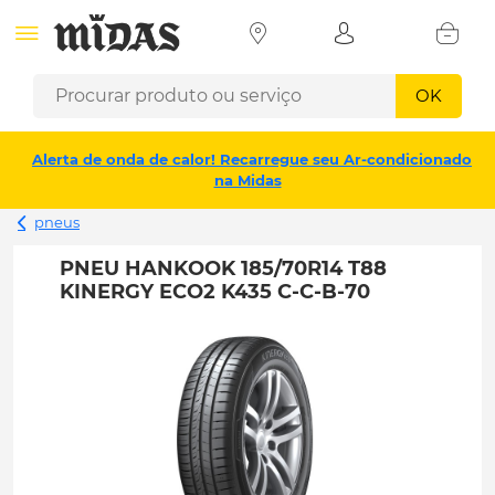
OK
Alerta de onda de calor! Recarregue seu Ar-condicionado
na Midas
pneus
PNEU HANKOOK 185/70R14 T88
KINERGY ECO2 K435 C-C-B-70