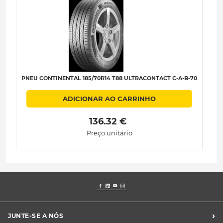
PNEU CONTINENTAL 185/70R14 T88 ULTRACONTACT C-A-B-70
P
ADICIONAR AO CARRINHO
 136.32 € 
Preço unitário
›
JUNTE-SE A NÓS