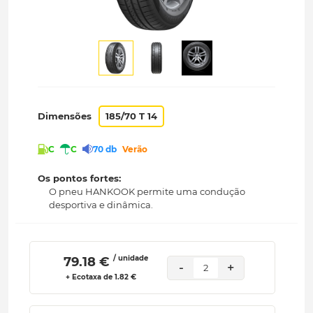
Dimensões
185/70 T 14
C
C
70 db
Verão
Os pontos fortes:
O pneu HANKOOK permite uma condução
desportiva e dinâmica.
/ unidade
 79.18 € 
-
+
2
+ Ecotaxa de 1.82 €