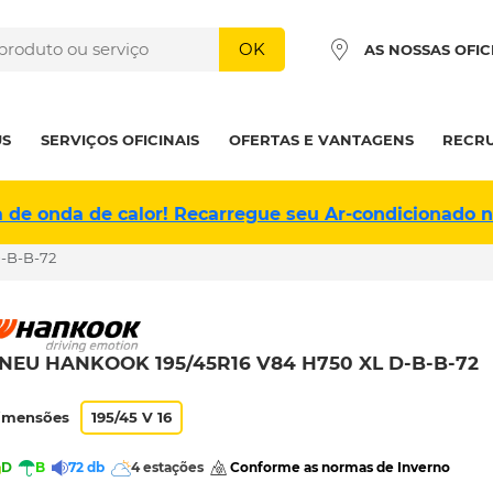
OK
AS NOSSAS OFIC
US
SERVIÇOS OFICINAIS
OFERTAS E VANTAGENS
RECR
a de onda de calor! Recarregue seu Ar-condicionado 
-B-B-72
NEU HANKOOK 195/45R16 V84 H750 XL D-B-B-72
imensões
195/45 V 16
D
B
72 db
4 estações
 Conforme as normas de Inverno 