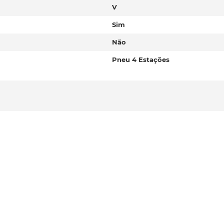
V
Sim
Não
Pneu 4 Estações