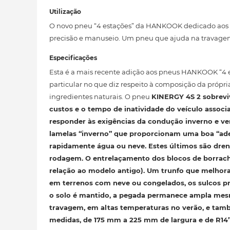
Utilização
O novo pneu “4 estações” da HANKOOK dedicado aos ca
precisão e manuseio. Um pneu que ajuda na travagem
Especificações
Esta é a mais recente adição aos pneus HANKOOK “4 es
particular no que diz respeito à composição da própri
ingredientes naturais. O pneu
KINERGY 4S 2
sobreviv
custos e o tempo de inatividade do veículo associ
responder às exigências da condução
inverno e ve
lamelas “inverno” que proporcionam uma boa “ade
rapidamente água ou neve. Estes últimos são dren
rodagem. O entrelaçamento dos blocos de borrac
relação ao modelo antigo). Um trunfo
que melhora
em terrenos com neve ou congelados, os sulcos pr
o solo é mantido, a pegada permanece ampla me
travagem
, em altas temperaturas no verão, e tam
medidas, de 175 mm a 225 mm de largura e de R14”