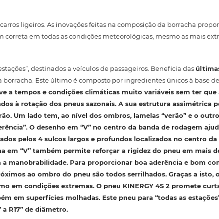
rros ligeiros. As inovações feitas na composição da borracha prop
 correta em todas as condições meteorológicas, mesmo as mais ext
tações”, destinados a veículos de passageiros. Beneficia das
última
a borracha. Este último é composto por ingredientes únicos à base de 
e a tempos e condições climáticas muito variáveis ​​sem ter que
ados à rotação dos pneus sazonais. A sua estrutura assimétrica 
rão
. Um lado tem, ao nível dos ombros, lamelas “verão” e o outr
rência”. O desenho em “V” no centro da banda de rodagem ajud
ados pelos 4 sulcos largos e profundos localizados no centro da
ha em “V” também permite reforçar
a rigidez
do pneu em mais d
 a manobrabilidade
. Para proporcionar boa aderência e bom 
óximos ao ombro do pneu são todos serrilhados. Graças a isto,
smo em condições extremas. O pneu KINERGY 4S 2 promete
curt
bém em superfícies molhadas. Este pneu para “todas as estaçõe
 a R17” de diâmetro.