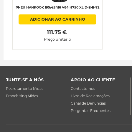
PNEU HANKOOK 195/45R16 V84 H750 XL D-B-B-72
ADICIONAR AO CARRINHO
 111.75 € 
Preço unitário
JUNTE-SE A NÓS
APOIO AO CLIENTE
Recrutamento Midas
Contacte-nos
Franchising Midas
Livro de Reclamações
Canal de Denúncias
Perguntas Frequentes