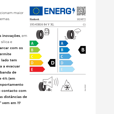
orcionam maior
remas.
s inovações
, em
sílica e
 arcar com os
permite
o lado tem
a a evacuar
 banda de
e 4% (em
comportamento
 o contacto com
as distâncias de
s” vem em 17