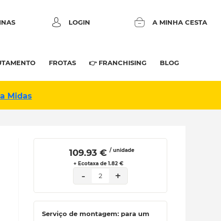
INAS
LOGIN
A MINHA CESTA
UTAMENTO
FROTAS
👉 FRANCHISING
BLOG
na Midas
/ unidade
 109.93 € 
+ Ecotaxa de 1.82 €
-
+
2
Serviço de montagem: para um