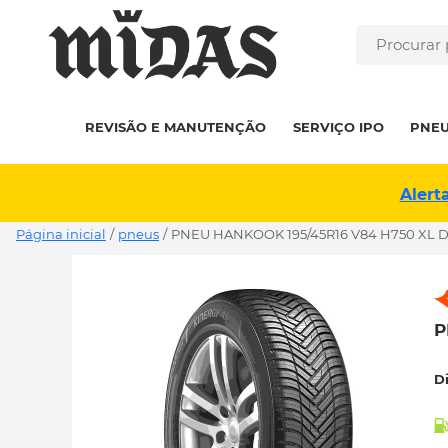
REVISÃO E MANUTENÇÃO
SERVIÇO IPO
PNE
Alert
Página inicial
/
pneus
/
PNEU HANKOOK 195/45R16 V84 H750 XL D
P
D