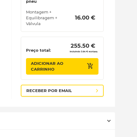
pneu
Montagem +
 16.00 € 
Equilibragem +
Válvula
 255.50 € 
Preço total:
Incluindo 3.64 € ecotaxa.
ADICIONAR AO
CARRINHO
RECEBER POR EMAIL