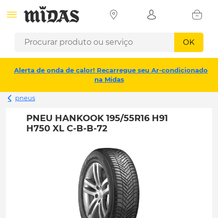
OK
Alerta de onda de calor! Recarregue seu Ar-condicionado
na Midas
pneus
PNEU HANKOOK 195/55R16 H91
H750 XL C-B-B-72