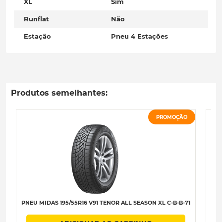
XL
Sim
Runflat
Não
Estação
Pneu 4 Estações
Produtos semelhantes:
PROMOÇÃO
PNEU MIDAS 195/55R16 V91 TENOR ALL SEASON XL C-B-B-71
PNE