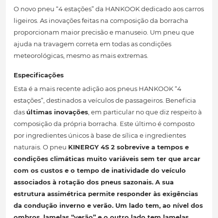
O novo pneu “4 estações” da HANKOOK dedicado aos carros
ligeiros. As inovações feitas na composição da borracha
proporcionam maior precisão e manuseio. Um pneu que
ajuda na travagem correta em todas as condições
meteorológicas, mesmo as mais extremas.
Especificações
Esta é a mais recente adição aos pneus HANKOOK “4
estações”, destinados a veículos de passageiros. Beneficia
das
últimas inovações
, em particular no que diz respeito à
composição da própria borracha. Este último é composto
por ingredientes únicos à base de sílica e ingredientes
naturais. O pneu
KINERGY 4S 2
sobrevive a tempos e
condições climáticas muito variáveis ​​sem ter que arcar
com os custos e o tempo de inatividade do veículo
associados à rotação dos pneus sazonais. A sua
estrutura assimétrica permite responder às exigências
da condução
inverno e verão
. Um lado tem, ao nível dos
ombros, lamelas “verão” e o outro lado tem lamelas