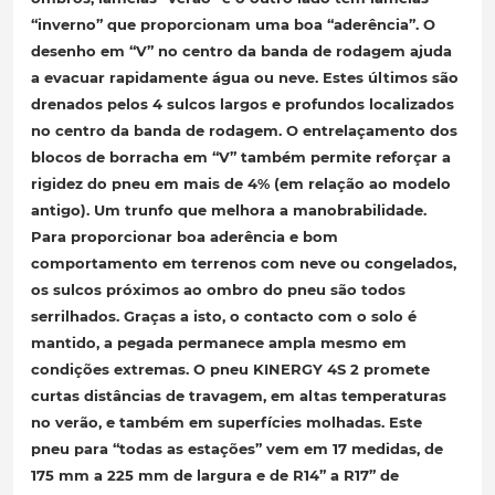
“inverno” que proporcionam uma boa “aderência”. O
desenho em “V” no centro da banda de rodagem ajuda
a evacuar rapidamente água ou neve. Estes últimos são
drenados pelos 4 sulcos largos e profundos localizados
no centro da banda de rodagem. O entrelaçamento dos
blocos de borracha em “V” também permite reforçar
a
rigidez
do pneu em mais de 4% (em relação ao modelo
antigo). Um trunfo
que melhora a manobrabilidade
.
Para proporcionar boa aderência e bom
comportamento em terrenos com neve ou congelados,
os sulcos próximos ao ombro do pneu são todos
serrilhados. Graças a isto, o contacto com o solo é
mantido, a pegada permanece ampla mesmo em
condições extremas. O pneu KINERGY 4S 2 promete
curtas distâncias de travagem
, em altas temperaturas
no verão, e também em superfícies molhadas. Este
pneu para “todas as estações” vem em 17 medidas, de
175 mm a 225 mm de largura e de R14” a R17” de