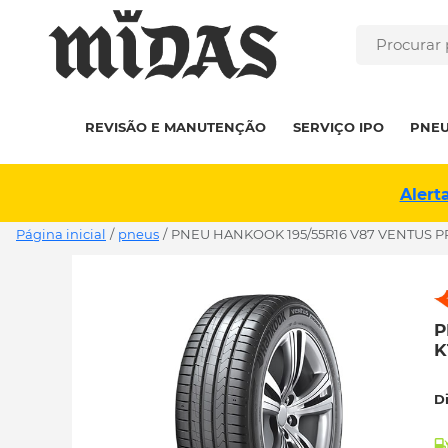
REVISÃO E MANUTENÇÃO
SERVIÇO IPO
PNE
Alert
Página inicial
/
pneus
/
PNEU HANKOOK 195/55R16 V87 VENTUS PR
P
K
D