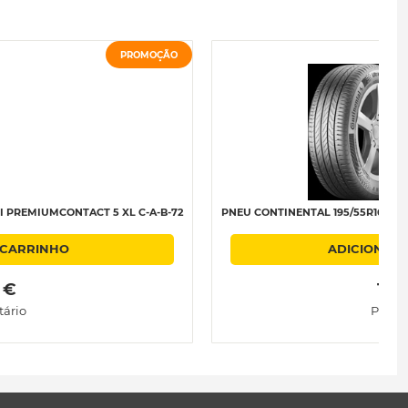
PROMOÇÃO
I PREMIUMCONTACT 5 XL C-A-B-72
PNEU CONTINENTAL 195/55R16 V87
 CARRINHO
ADICIONAR
 € 
 138
tário
Preço 