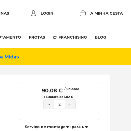
INAS
LOGIN
A MINHA CESTA
UTAMENTO
FROTAS
👉 FRANCHISING
BLOG
na Midas
/ unidade
 90.08 € 
+ Ecotaxa de 1.82 €
-
+
2
Serviço de montagem: para um