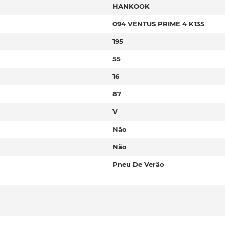
HANKOOK
094 VENTUS PRIME 4 K135
195
55
16
87
V
Não
Não
Pneu De Verão