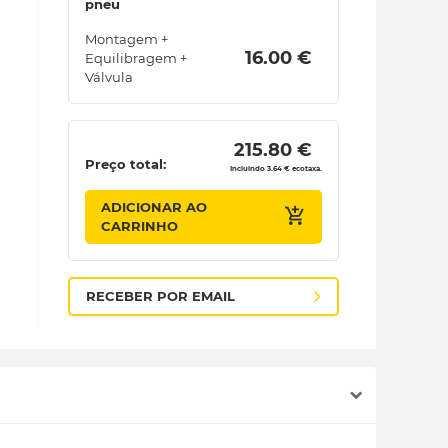
pneu
Montagem +
 16.00 € 
Equilibragem +
Válvula
 215.80 € 
Preço total:
Incluindo 3.64 € ecotaxa.
ADICIONAR AO
CARRINHO
RECEBER POR EMAIL