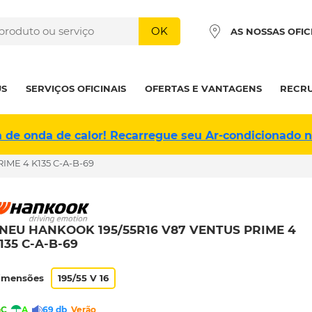
OK
AS NOSSAS OFIC
US
SERVIÇOS OFICINAIS
OFERTAS E VANTAGENS
RECR
a de onda de calor! Recarregue seu Ar-condicionado 
IME 4 K135 C-A-B-69
NEU HANKOOK 195/55R16 V87 VENTUS PRIME 4
135 C-A-B-69
imensões
195/55 V 16
C
A
69 db
Verão