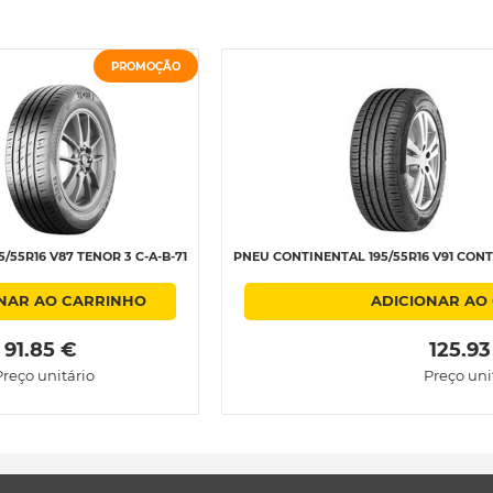
PROMOÇÃO
/55R16 V87 TENOR 3 C-A-B-71
PNEU CONTINENTAL 195/55R16 V91 CONT
NAR AO CARRINHO
ADICIONAR AO
 91.85 € 
 125.93
Preço unitário
Preço uni