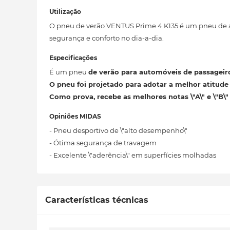
Utilização
O pneu de verão VENTUS Prime 4 K135 é um pneu de 
segurança e conforto no dia-a-dia.
Especificações
É um pneu
de verão para automóveis de passagei
O pneu
foi projetado para adotar a melhor atitud
Como prova, recebe as melhores
notas \"A\" e \"B
Opiniões MIDAS
- Pneu desportivo de \"alto desempenho\"
- Ótima segurança de travagem
- Excelente \"aderência\" em superfícies molhadas
Características técnicas