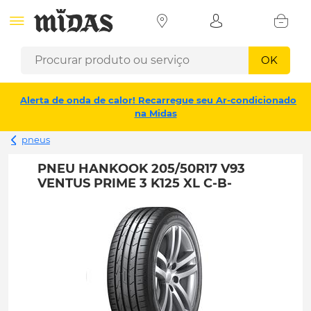
OK
Alerta de onda de calor! Recarregue seu Ar-condicionado
na Midas
pneus
PNEU HANKOOK 205/50R17 V93
VENTUS PRIME 3 K125 XL C-B-