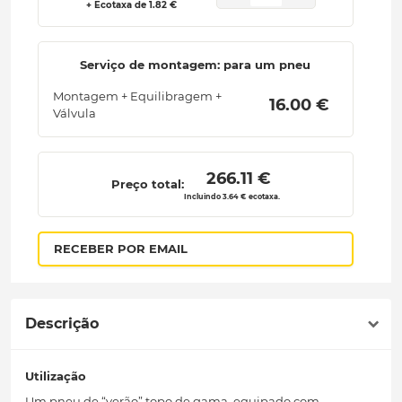
+ Ecotaxa de 1.82 €
Serviço de montagem: para um pneu
Montagem + Equilibragem +
 16.00 € 
Válvula
 266.11 € 
Preço total:
Incluindo 3.64 € ecotaxa.
RECEBER POR EMAIL
Descrição
Utilização
Um pneu de “verão” topo de gama, equipado com