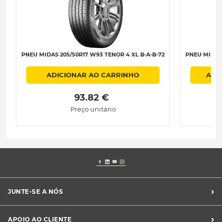
PNEU MIDAS 205/50R17 W93 TENOR 4 XL B-A-B-72
PNEU MIDAS 
ADICIONAR AO CARRINHO
ADI
 93.82 € 
Preço unitário
›
JUNTE-SE A NÓS
Recrutamento Midas
›
APOIO AO CLIENTE