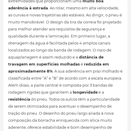
extremidades que proporcionam uma
muito boa
aderência à estrada
. Ao rolar, mesmo em alta velocidade,
as curvas e novas trajetórias são estáveis. Ao dirigir, o pneu é
muito manobrável. O design da tira da correia foi projetado
para melhor atender aos requisitos de segurança e
qualidade durante a laminação. Em primeiro lugar, a
drenagem da água é facilitada pelos 4 amplos canais
localizados ao longo da banda de rodagem. O risco de
aquaplanagem é assim reduzido e a
distância de
travagem em superfícies molhadas
é
reduzida em
aproximadamente 8%
. A sua aderência em piso molhado é
classificada entre “A” e “B” de acordo com a escala europeia.
Além disso, a parte central é composta por 3 bandas de
rodagem rígidas que garantem a
longevidade
e a
resistência
do pneu. Todos os sulcos têm a particularidade
de serem otimizados para acentuar o desempenho de
tração do pneu. O desenho do pneu largo aliada à nova
composição da borracha enriquecida com sílica muito
aderente, oferece estabilidade e bom desempenho de