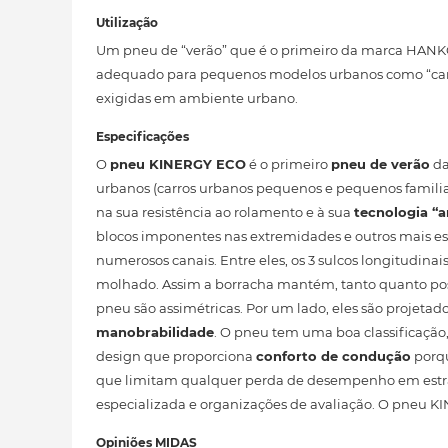
Utilização
Um pneu de “verão” que é o primeiro da marca HANKO
adequado para pequenos modelos urbanos como “carr
exigidas em ambiente urbano.
Especificações
O
pneu KINERGY ECO
é o primeiro
pneu de verão
da
urbanos (carros urbanos pequenos e pequenos familia
na sua resistência ao rolamento e à sua
tecnologia “a
blocos imponentes nas extremidades e outros mais es
numerosos canais. Entre eles, os 3 sulcos longitudinai
molhado. Assim a borracha mantém, tanto quanto possív
pneu são assimétricas. Por um lado, eles são projetad
manobrabilidade
. O pneu tem uma boa classificação
design que proporciona
conforto de condução
porqu
que limitam qualquer perda de desempenho em estr
especializada e organizações de avaliação. O pneu KI
Opiniões MIDAS