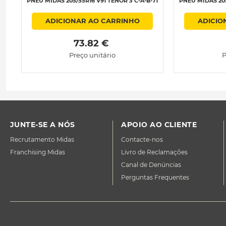
PNEU MIDAS 205/55R16 V91 TENOR 3 C-A-B-71
PNEU MIDAS 205
ADICIONAR AO CARRINHO
ADICIO
 73.82 € 
Preço unitário
P
JUNTE-SE A NÓS
APOIO AO CLIENTE
Recrutamento Midas
Contacte-nos
Franchising Midas
Livro de Reclamações
Canal de Denúncias
Perguntas Frequentes