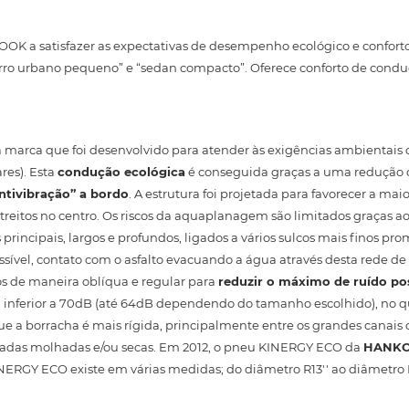
OK a satisfazer as expectativas de desempenho ecológico e confor
o urbano pequeno” e “sedan compacto”. Oferece conforto de condu
 marca que foi desenvolvido para atender às exigências ambientais d
res). Esta
condução ecológica
é conseguida graças a uma redução 
ntivibração” a bordo
. A estrutura foi projetada para favorecer a mai
treitos no centro. Os riscos da aquaplanagem são limitados graças 
s principais, largos e profundos, ligados a vários sulcos mais finos 
el, contato com o asfalto evacuando a água através desta rede de su
os de maneira oblíqua e regular para
reduzir o máximo de ruído pos
, inferior a 70dB (até 64dB dependendo do tamanho escolhido), no qu
e a borracha é mais rígida, principalmente entre os grandes canais d
adas molhadas e/ou secas. Em 2012, o pneu KINERGY ECO da
HANK
NERGY ECO existe em várias medidas; do diâmetro R13'' ao diâmetro 