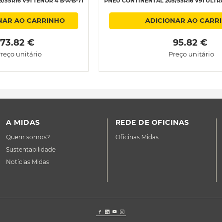
/55R16 V91 TENOR 4 B-A-B-71
PNEU CONTINENTAL 205/55R16 V91 ULTR
NAR AO CARRINHO
ADICIONAR AO CARR
 73.82 € 
 95.82 € 
reço unitário
Preço unitário
A MIDAS
REDE DE OFICINAS
Quem somos?
Oficinas Midas
Sustentabilidade
Notícias Midas