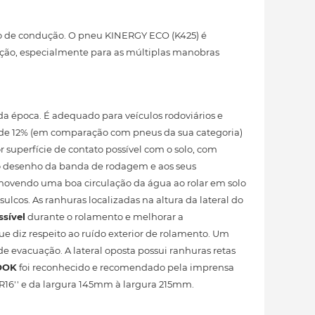
to de condução. O pneu KINERGY ECO (K425) é
ção, especialmente para as múltiplas manobras
a época. É adequado para veículos rodoviários e
de 12% (em comparação com pneus da sua categoria)
or superfície de contato possível com o solo, com
ao desenho da banda de rodagem e aos seus
promovendo uma boa circulação da água ao rolar em solo
lcos. As ranhuras localizadas na altura da lateral do
sível
durante o rolamento e melhorar a
e diz respeito ao ruído exterior de rolamento. Um
e evacuação. A lateral oposta possui ranhuras retas
OOK
foi reconhecido e recomendado pela imprensa
R16'' e da largura 145mm à largura 215mm.