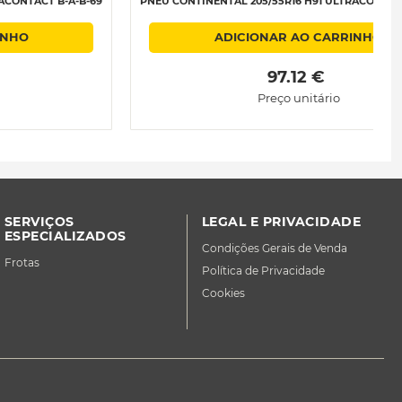
ACONTACT B-A-B-69
PNEU CONTINENTAL 205/55R16 H91 ULTRACONTACT
INHO
ADICIONAR AO CARRINHO
 97.12 € 
Preço unitário
SERVIÇOS
LEGAL E PRIVACIDADE
ESPECIALIZADOS
Condições Gerais de Venda
Frotas
Política de Privacidade
Cookies