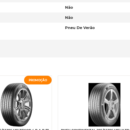
Não
Não
Pneu De Verão
PROMOÇÃO