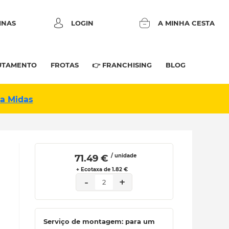
INAS
LOGIN
A MINHA CESTA
UTAMENTO
FROTAS
👉 FRANCHISING
BLOG
na Midas
/ unidade
 71.49 € 
+ Ecotaxa de 1.82 €
-
+
2
Serviço de montagem: para um