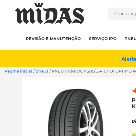
REVISÃO E MANUTENÇÃO
SERVIÇO IPO
PNE
Alert
Página inicial
/
pneus
/
PNEU HANKOOK 205/55R16 H91 OPTIMO K
P
K
D