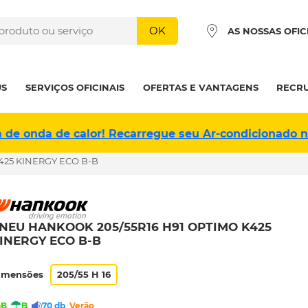
OK
AS NOSSAS OFIC
US
SERVIÇOS OFICINAIS
OFERTAS E VANTAGENS
RECR
a de onda de calor! Recarregue seu Ar-condicionado 
425 KINERGY ECO B-B
NEU HANKOOK 205/55R16 H91 OPTIMO K425
INERGY ECO B-B
imensões
205/55 H 16
B
B
70 db
Verão