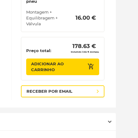
pneu
Montagem +
 16.00 € 
Equilibragem +
Válvula
 178.63 € 
Preço total:
Incluindo 3.64 € ecotaxa.
ADICIONAR AO
CARRINHO
RECEBER POR EMAIL