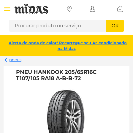
OK
Alerta de onda de calor! Recarregue seu Ar-condicionado
na Midas
pneus
PNEU HANKOOK 205/65R16C
T107/105 RA18 A-B-B-72