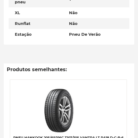
pneu
XL
Não
Runflat
Não
Estação
Pneu De Verão
Produtos semelhantes:
PNEU HANKOOK 205/65R16C T107/105 VANTRA LT RA18 D-C-B-6