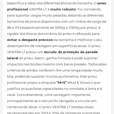
específico e ideal dos diferentes blocos de borracha. O
pneu
profissional
VANTRA LT é
muito robusto
. Foi concebido
para suportar cargas muito pesadas, estando os diferentes
tamanhos de pneus disponíveis com um índice de carga de
86 a 113 (respectivamente de 530kg a 1150kg por pneu). A
rigidez dos blocos dos ombros do pneu é reforçada para
evitar o desgaste precoce
da borracha e melhorar o seu
desempenho de travagem em superfícies secas. O pneu
VENTRA LT possui um
escudo de proteção da parede
lateral
do pneu. Assim, ganha firmeza e pode suportar
impactos nas bordas mesmo com baixa pressão. Todos estes
critérios de solidez conferem-lhe uma longevidade muito
boa, podendo suportar muitos quilómetros. Este pneu
profissional possui a etiqueta
“M+S”
(Mud & Snow) o que
justifica as suas boas capacidades no combate à lama e à
neve. Concretamente, uma vantagem importante,
principalmente se o veículo for obrigado a circular em
canteiros de obras. O pneu VENTRA LT recebeu boas
recomendações em 2013 e 2014 da imprensa automóvel.