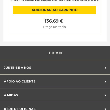
ADICIONAR AO CARRINHO
 136.69 € 
Preço unitário
›
JUNTE-SE A NÓS
Recrutamento Midas
›
APOIO AO CLIENTE
Franchising Midas
Contacte-nos
›
A MIDAS
Livro de Reclamações
Canal de Denúncias
Quem somos?
›
REDE DE OFICINAS
Perguntas Frequentes