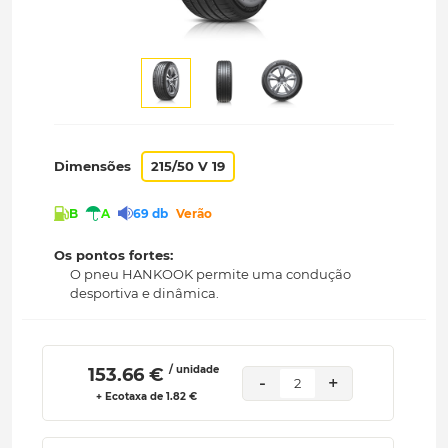
Dimensões
215/50 V 19
B
A
69 db
Verão
Os pontos fortes:
O pneu HANKOOK permite uma condução
desportiva e dinâmica.
/ unidade
 153.66 € 
-
+
2
+ Ecotaxa de 1.82 €