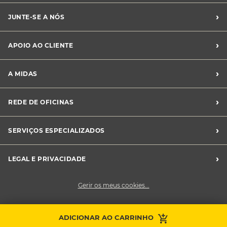
›
JUNTE-SE A NÓS
Recrutamento Midas
›
APOIO AO CLIENTE
Franchising Midas
Contacte-nos
›
A MIDAS
Livro de Reclamações
Canal de Denúncias
Quem somos?
›
REDE DE OFICINAS
Perguntas Frequentes
Sustentabilidade
Notícias Midas
Oficinas Midas
›
SERVIÇOS ESPECIALIZADOS
Frotas
›
LEGAL E PRIVACIDADE
Condições Gerais de Venda
Gerir os meus cookies...
Política de Privacidade
Cookies
Contacte a sua
ADICIONAR AO CARRINHO
Faça uma marcação
oficina