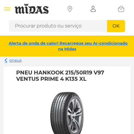
OK
Alerta de onda de calor! Recarregue seu Ar-condicionado
na Midas
pneus
PNEU HANKOOK 215/50R19 V97
VENTUS PRIME 4 K135 XL