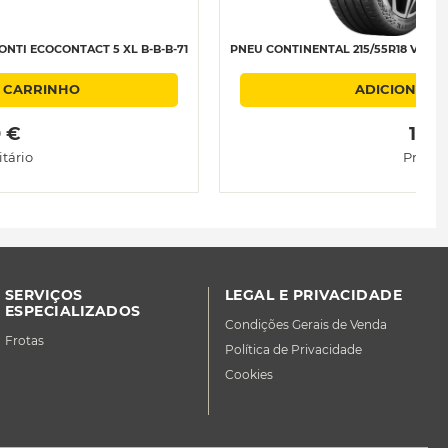
ONTI ECOCONTACT 5 XL B-B-B-71
PNEU CONTINENTAL 215/55R18 V99 C
 CARRINHO
ADICIONAR 
0 € 
 161.
tário
Preço 
SERVIÇOS
LEGAL E PRIVACIDADE
ESPECIALIZADOS
Condições Gerais de Venda
Frotas
Política de Privacidade
Cookies