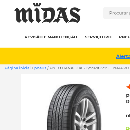
REVISÃO E MANUTENÇÃO
SERVIÇO IPO
PNE
Alert
Página inicial
/
pneus
/
PNEU HANKOOK 215/55R18 V99 DYNAPRO H
P
R
D