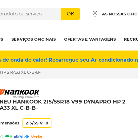
OK
AS NOSSAS OFIC
US
SERVIÇOS OFICINAIS
OFERTAS E VANTAGENS
RECR
a de onda de calor! Recarregue seu Ar-condicionado 
P 2 RA33 XL C-B-B-
NEU HANKOOK 215/55R18 V99 DYNAPRO HP 2
A33 XL C-B-B-
imensões
215/55 V 18
C
B
70 db
Verão