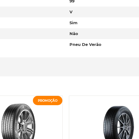
99
V
Sim
Não
Pneu De Verão
PROMOÇÃO