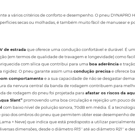
nte a vários critérios de conforto e desempenho. O pneu DYNAPRO 
erfícies secas ou molhadas, é também muito fácil de manusear e p
V de estrada
que oferece uma condução confortável e durável. É u
ão (em termos de qualidade de travagem e longevidade) como faci
riquecida com sílica que contribui para uma
boa aderência
e traçã
 a rigidez. O pneu garante assim uma
condução precisa
e oferece ba
bom comportamento
e a sua capacidade de não se desgastar dema
ura da nervura central da banda de rodagem contribuem para melho
nda de rodagem do pneu foi projetada para
afastar os riscos da a
Aqua Slant”
promovendo uma boa circulação e rejeição um pouco d
l
com baixo nível de poluição sonora, 70dB em média. É a tecnolog
 piso dos ombros do pneu que permitem obter esse desempenho de
Lama + Neve) que indica que está predisposto a utilizar parcialmen
versas dimensões, desde o diâmetro R15'' até ao diâmetro R21'' e de