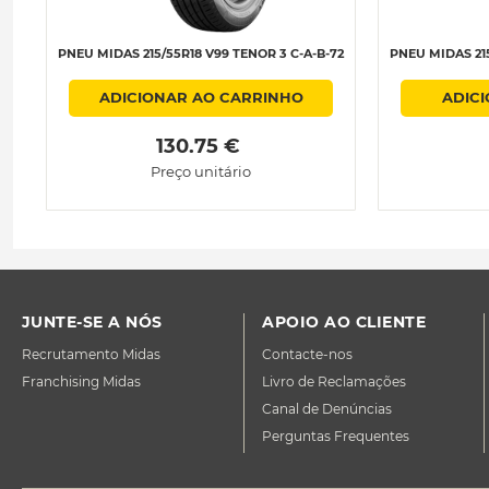
PNEU MIDAS 215/55R18 V99 TENOR 3 C-A-B-72
PNEU MIDAS 215
ADICIONAR AO CARRINHO
ADIC
 130.75 € 
Preço unitário
JUNTE-SE A NÓS
APOIO AO CLIENTE
Recrutamento Midas
Contacte-nos
Franchising Midas
Livro de Reclamações
Canal de Denúncias
Perguntas Frequentes