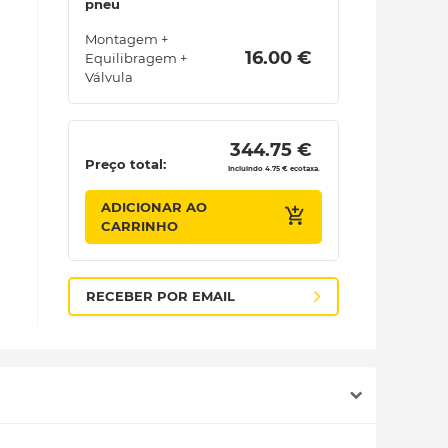
pneu
Montagem +
 16.00 € 
Equilibragem +
Válvula
 344.75 € 
Preço total:
Incluindo 4.75 € ecotaxa.
ADICIONAR AO
CARRINHO
RECEBER POR EMAIL