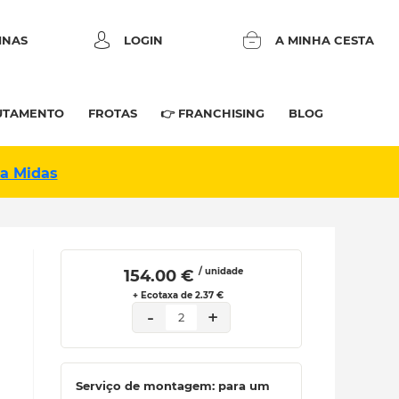
INAS
LOGIN
A MINHA CESTA
UTAMENTO
FROTAS
👉 FRANCHISING
BLOG
na Midas
/ unidade
 154.00 € 
+ Ecotaxa de 2.37 €
-
+
2
Serviço de montagem: para um