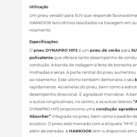
Utilização
Um pneu versátil para SUV que responde favoravelme
HANKOOK tens ótimos resultados na travagem em sup
rolamento.
Especificações
O
pneu DYNAPRO HP2
é um
pneu de verão
para
SU
polivalente
que oferece tanto desempenho de conduç
condução. A banda de rodagem é feita de borracha en
molhadas e secas. A parte central do pneu aumentou
ao rolamento. Este último também demonstra o seu
rapidamente. As lamelas do pneu, bem como a estrut
desempenho direcional. É agradável manobrar. A ba
4 sulcos longitudinais, no centro, e os sulcos laterais
“
DYNAPRO HP2 proporciona uma
condução agradáve
Absorber”
integrada no pneu, bem como o padrão de
acústico. O pneu está marcado com a etiqueta “M+S” (
além de estradas. A
HANKOOK
tem-o disponível em di