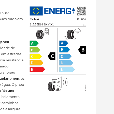
HP2 da
ouco ruído em
m
pneu
lidade de
o em estradas
ixa resistência
siado
rar o seu
quaplanagem
: os
e água. O pneu
ia
“Sound
 isolamento
te caminhos
sde a largura