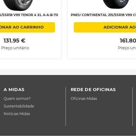
/55R18 V99 TENOR 4 XL A-A-B-70
PNEU CONTINENTAL 215/55R18 V99 C
IONAR AO CARRINHO
ADICIONAR AO
 131.95 € 
 161.8
Preço unitário
Preço uni
A MIDAS
REDE DE OFICINAS
Quem somos?
Oficinas Midas
Sustentabilidade
Notícias Midas