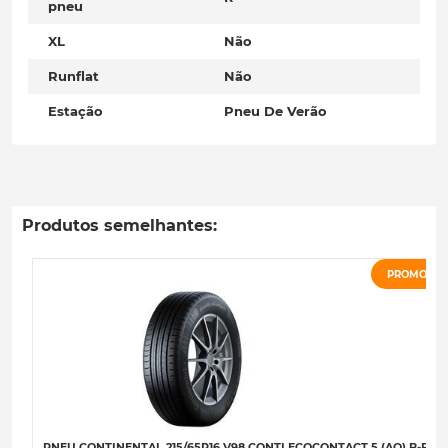
pneu
XL
Não
Runflat
Não
Estação
Pneu De Verão
Produtos semelhantes:
PROMOÇÃ
PNEU CONTINENTAL 215/65R16 V98 CONTI ECOCONTACT 5 (AO) B-B-B-