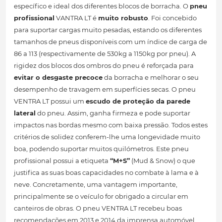
específico e ideal dos diferentes blocos de borracha. O
pneu
profissional
VANTRA LT é
muito robusto
. Foi concebido
para suportar cargas muito pesadas, estando os diferentes
tamanhos de pneus disponíveis com um índice de carga de
86 a 113 (respectivamente de 530kg a 1150kg por pneu). A
rigidez dos blocos dos ombros do pneu é reforçada para
evitar o desgaste precoce
da borracha e melhorar o seu
desempenho de travagem em superfícies secas. O pneu
VENTRA LT possui um
escudo de proteção da parede
lateral
do pneu. Assim, ganha firmeza e pode suportar
impactos nas bordas mesmo com baixa pressão. Todos estes
critérios de solidez conferem-lhe uma longevidade muito
boa, podendo suportar muitos quilómetros. Este pneu
profissional possui a etiqueta
“M+S”
(Mud & Snow) o que
justifica as suas boas capacidades no combate à lama e à
neve. Concretamente, uma vantagem importante,
principalmente se o veículo for obrigado a circular em
canteiros de obras. O pneu VENTRA LT recebeu boas
recomendações em 2013 e 2014 da imprensa automóvel.