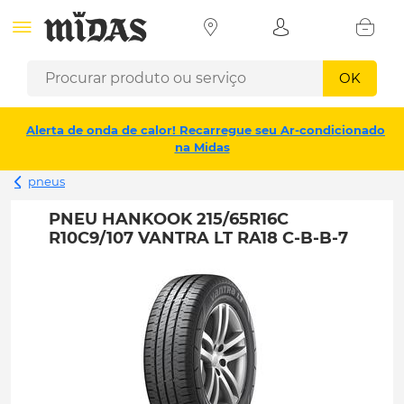
OK
Alerta de onda de calor! Recarregue seu Ar-condicionado
na Midas
pneus
PNEU HANKOOK 215/65R16C
R10C9/107 VANTRA LT RA18 C-B-B-7