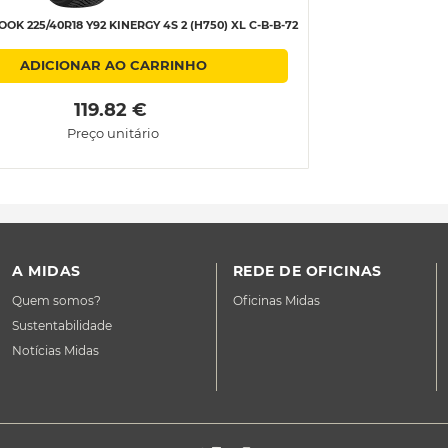
K 225/40R18 Y92 KINERGY 4S 2 (H750) XL C-B-B-72
ADICIONAR AO CARRINHO
 119.82 € 
Preço unitário
A MIDAS
REDE DE OFICINAS
Quem somos?
Oficinas Midas
Sustentabilidade
Notícias Midas