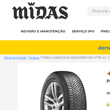
REVISÃO E MANUTENÇÃO
SERVIÇO IPO
PNE
Alert
Página inicial
/
pneus
/
PNEU HANKOOK 225/40R18 Y92 H750 XL C
P
D