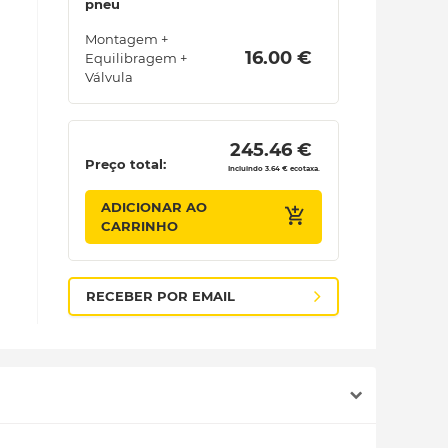
pneu
Montagem +
 16.00 € 
Equilibragem +
Válvula
 245.46 € 
Preço total:
Incluindo 3.64 € ecotaxa.
ADICIONAR AO
CARRINHO
RECEBER POR EMAIL