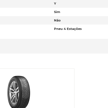
Y
Sim
Não
Pneu 4 Estações