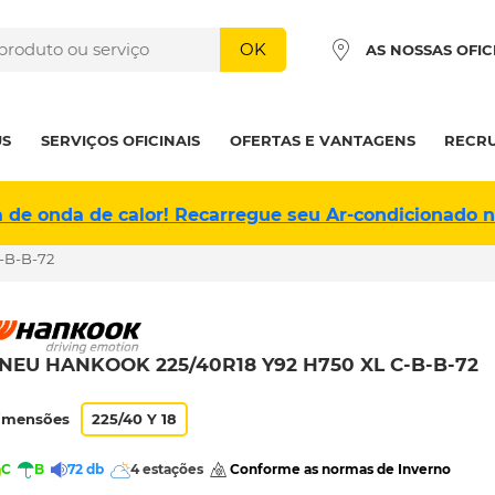
OK
AS NOSSAS OFIC
US
SERVIÇOS OFICINAIS
OFERTAS E VANTAGENS
RECR
a de onda de calor! Recarregue seu Ar-condicionado 
-B-B-72
NEU HANKOOK 225/40R18 Y92 H750 XL C-B-B-72
imensões
225/40 Y 18
C
B
72 db
4 estações
 Conforme as normas de Inverno 