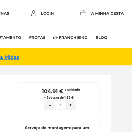
INAS
LOGIN
A MINHA CESTA
UTAMENTO
FROTAS
👉 FRANCHISING
BLOG
na Midas
/ unidade
 104.91 € 
+ Ecotaxa de 1.82 €
-
+
2
Serviço de montagem: para um