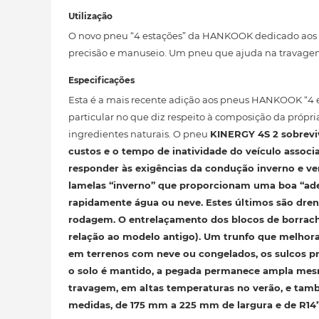
Utilização
O novo pneu “4 estações” da HANKOOK dedicado aos ca
precisão e manuseio. Um pneu que ajuda na travagem
Especificações
Esta é a mais recente adição aos pneus HANKOOK “4 es
particular no que diz respeito à composição da própri
ingredientes naturais. O pneu
KINERGY 4S 2
sobreviv
custos e o tempo de inatividade do veículo associ
responder às exigências da condução
inverno e ve
lamelas “inverno” que proporcionam uma boa “ade
rapidamente água ou neve. Estes últimos são dren
rodagem. O entrelaçamento dos blocos de borrac
relação ao modelo antigo). Um trunfo
que melhora
em terrenos com neve ou congelados, os sulcos pr
o solo é mantido, a pegada permanece ampla me
travagem
, em altas temperaturas no verão, e tam
medidas, de 175 mm a 225 mm de largura e de R14”