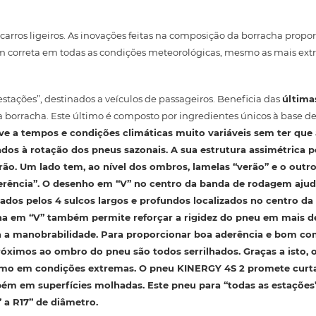
rros ligeiros. As inovações feitas na composição da borracha prop
 correta em todas as condições meteorológicas, mesmo as mais ext
tações”, destinados a veículos de passageiros. Beneficia das
última
a borracha. Este último é composto por ingredientes únicos à base de 
e a tempos e condições climáticas muito variáveis ​​sem ter que
ados à rotação dos pneus sazonais. A sua estrutura assimétrica 
rão
. Um lado tem, ao nível dos ombros, lamelas “verão” e o outr
rência”. O desenho em “V” no centro da banda de rodagem ajud
ados pelos 4 sulcos largos e profundos localizados no centro da
ha em “V” também permite reforçar
a rigidez
do pneu em mais d
 a manobrabilidade
. Para proporcionar boa aderência e bom 
óximos ao ombro do pneu são todos serrilhados. Graças a isto,
smo em condições extremas. O pneu KINERGY 4S 2 promete
curt
bém em superfícies molhadas. Este pneu para “todas as estaçõe
 a R17” de diâmetro.