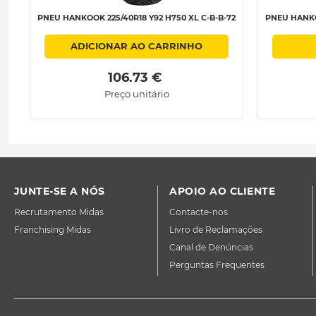
PNEU HANKOOK 225/40R18 Y92 H750 XL C-B-B-72
PNEU HANKOO
ADICIONAR AO CARRINHO
 106.73 € 
Preço unitário
JUNTE-SE A NÓS
APOIO AO CLIENTE
Recrutamento Midas
Contacte-nos
Franchising Midas
Livro de Reclamações
Canal de Denúncias
Perguntas Frequentes