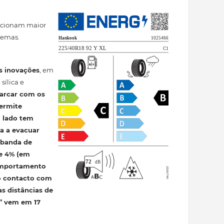
orcionam maior
remas.
s inovações
, em
sílica e
 arcar com os
permite
o lado tem
a a evacuar
 banda de
e 4% (em
comportamento
 o contacto com
as distâncias de
s” vem em 17