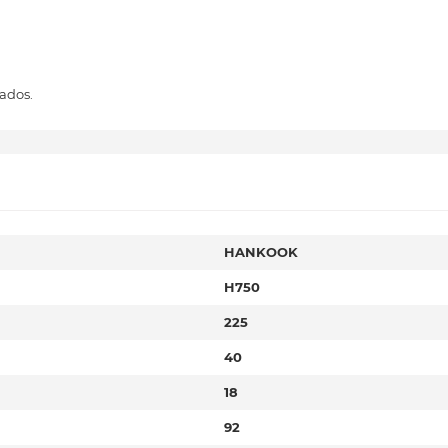
ados.
HANKOOK
H750
225
40
18
92