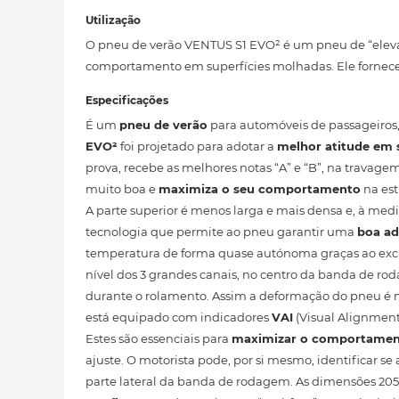
Utilização
O pneu de verão VENTUS S1 EVO² é um pneu de “eleva
comportamento em superfícies molhadas. Ele fornece 
Especificações
É um
pneu de verão
para automóveis de passageiros
EVO²
foi projetado para adotar a
melhor atitude em 
prova, recebe as melhores notas “A” e “B”, na travag
muito boa e
maximiza o seu comportamento
na est
A parte superior é menos larga e mais densa e, à me
tecnologia que permite ao pneu garantir uma
boa ad
temperatura de forma quase autónoma graças ao exc
nível dos 3 grandes canais, no centro da banda de r
durante o rolamento. Assim a deformação do pneu é 
está equipado com indicadores
VAI
(Visual Alignment 
Estes são essenciais para
maximizar o comportame
ajuste. O motorista pode, por si mesmo, identificar s
parte lateral da banda de rodagem. As dimensões 20