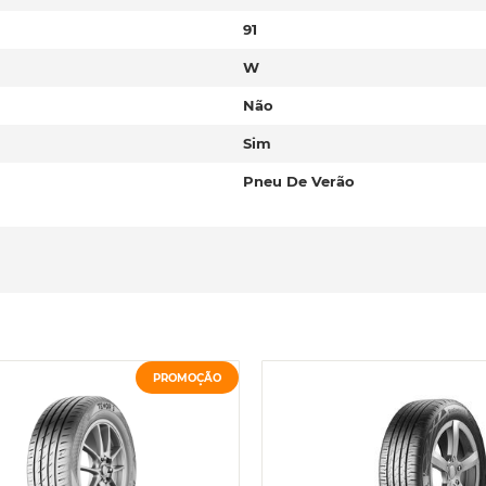
91
W
Não
Sim
Pneu De Verão
PROMOÇÃO