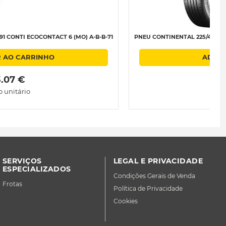
1 CONTI ECOCONTACT 6 (MO) A-B-B-71
PNEU CONTINENTAL 225/45R18 Y
R AO CARRINHO
ADICI
3.07 € 
o unitário
SERVIÇOS
LEGAL E PRIVACIDADE
ESPECIALIZADOS
Condições Gerais de Venda
Frotas
Política de Privacidade
Cookies