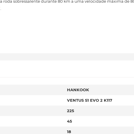
i a roda sobressalente durante 80 km a uma velocidade máxima de 8
.
HANKOOK
VENTUS S1 EVO 2 K117
225
45
18