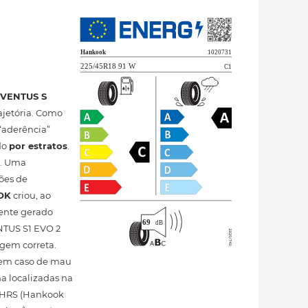
m
VENTUS S
ajetória. Como
“aderência”
do
por estratos
.
a. Uma
ões de
OK
criou, ao
uente gerado
NTUS S1 EVO 2
agem correta.
em caso de mau
ha localizadas na
a HRS (Hankook