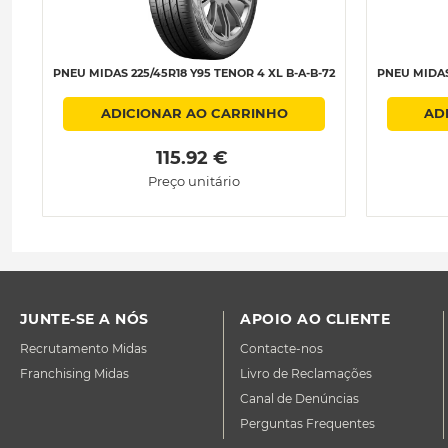
PNEU MIDAS 225/45R18 Y95 TENOR 4 XL B-A-B-72
PNEU MIDAS 
ADICIONAR AO CARRINHO
AD
 115.92 € 
Preço unitário
JUNTE-SE A NÓS
APOIO AO CLIENTE
Recrutamento Midas
Contacte-nos
Franchising Midas
Livro de Reclamações
Canal de Denúncias
Perguntas Frequentes