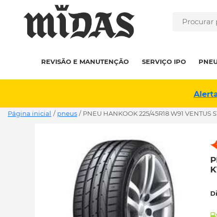
REVISÃO E MANUTENÇÃO
SERVIÇO IPO
PNE
Alert
Página inicial
/
pneus
/
PNEU HANKOOK 225/45R18 W91 VENTUS S1 
P
K
D