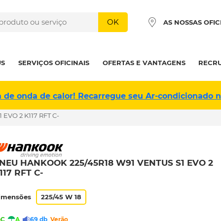
OK
AS NOSSAS OFIC
US
SERVIÇOS OFICINAIS
OFERTAS E VANTAGENS
RECR
a de onda de calor! Recarregue seu Ar-condicionado 
EVO 2 K117 RFT C-
NEU HANKOOK 225/45R18 W91 VENTUS S1 EVO 2
117 RFT C-
imensões
225/45 W 18
C
A
69 db
Verão