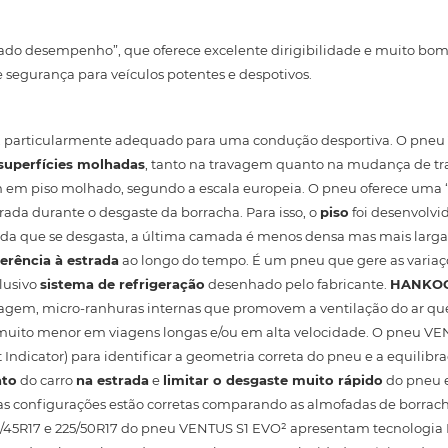
do desempenho”, que oferece excelente dirigibilidade e muito bo
segurança para veículos potentes e despotivos.
, particularmente adequado para uma condução desportiva. O pneu
superfícies molhadas
, tanto na travagem quanto na mudança de tr
em em piso molhado, segundo a escala europeia. O pneu oferece uma 
rada durante o desgaste da borracha. Para isso, o
piso
foi desenvolvi
dida que se desgasta, a última camada é menos densa mas mais larg
erência à estrada
ao longo do tempo. É um pneu que gere as variaç
lusivo
sistema de refrigeração
desenhado pelo fabricante.
HANKO
odagem, micro-ranhuras internas que promovem a ventilação do ar q
muito menor em viagens longas e/ou em alta velocidade. O pneu VE
Indicator) para identificar a geometria correta do pneu e a equilibr
nto
do carro
na estrada
e
limitar o desgaste muito rápido
do pneu 
e as configurações estão corretas comparando as almofadas de borrac
5/45R17 e 225/50R17 do pneu VENTUS S1 EVO² apresentam tecnologi