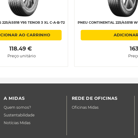
225/45R18 Y95 TENOR 3 XL C-A-B-72
PNEU CONTINENTAL 225/45R18 W9
ICIONAR AO CARRINHO
ADICIONA
 118.49 € 
 16
Preço unitário
Preç
A MIDAS
REDE DE OFICINAS
Quem somos?
Oficinas Midas
Sustentabilidade
Notícias Midas