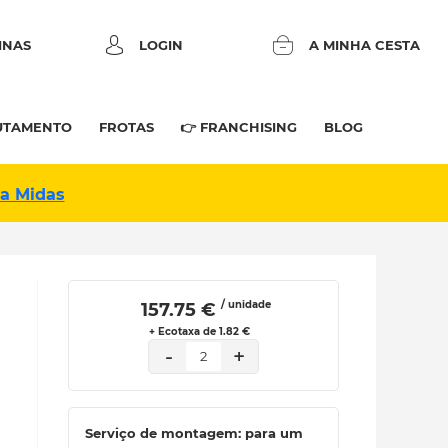
INAS
LOGIN
A MINHA CESTA
UTAMENTO
FROTAS
👉 FRANCHISING
BLOG
na Midas
/ unidade
 157.75 € 
+ Ecotaxa de 1.82 €
-
+
2
Serviço de montagem: para um