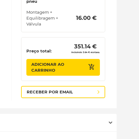
pneu
Montagem +
 16.00 € 
Equilibragem +
Válvula
 351.14 € 
Preço total:
Incluindo 3.64 € ecotaxa.
ADICIONAR AO
CARRINHO
RECEBER POR EMAIL